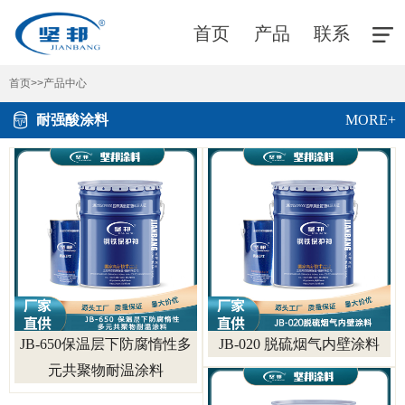
首页
产品
联系
首页
>>
产品中心
耐强酸涂料
MORE+
JB-650保温层下防腐惰性多
JB-020 脱硫烟气内壁涂料
元共聚物耐温涂料