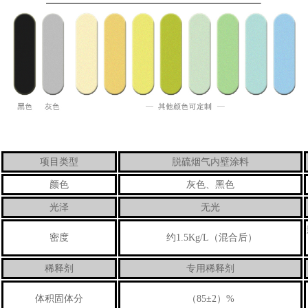
项目类型
脱硫烟气内壁涂料
颜色
灰色、黑色
光泽
无光
密度
约1.5Kg/L（混合后）
稀释剂
专用稀释剂
体积固体分
（85±2）%