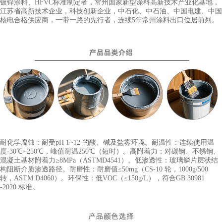
镀锌涂料、HFVC标准制定者，常州国家新型涂料高新技术产业化基地，
江苏省高新技术企业，科技创新企业，中石化、中石油、中国电建、中国
核电合格供应商，一带一路的先行者，连续5年常州涂料出口位居前列。
耐化学腐蚀：耐受
pH 1~12 的酸、碱及盐雾环境。耐温性：连续使用温
度-30℃~250℃，
峰值耐温
250℃（短时）。高附着力：对碳钢、不锈钢、
混凝土基材附着力≥8MPa（ASTM
D4541）。低渗透性：玻璃鳞片层状结
构阻断介质渗透路径。耐磨性：耐磨值≤50mg（CS-
10 轮，1000g/500
转，ASTM D4060）。环保性：低VOC（≤150g/L），符合GB 30981
-
2020 标准。