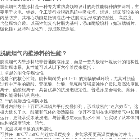
脱硫烟气内壁涂料是一种专为重防腐领域设计的高性能特种防护涂料，主
要用于火电、钢铁、化工等行业脱硫系统中吸收塔、烟道、烟囱等设备的
内壁防护。其核心功能是抵御湿法
/干法脱硫后形成的强酸性、高湿度、
含盐腐蚀介质。以高性能复合树脂为基料，添加耐酸填料（如玻璃鳞片、
碳化硅）及特种固化剂，形成致密涂层。
脱硫烟气内壁涂料
的性能？
脱硫烟气内壁涂料绝非普通防腐涂层，而是一套为极端环境设计的结构性
重防腐体系。其性能可以从以下六个维度来概括：
1. 卓越的耐化学腐蚀性
这是它的核心性能。能长期耐受
pH 1~12 的宽幅酸碱环境，尤其对脱硫
过程中产生的硫酸、亚硫酸、盐酸、氢氟酸等强腐蚀性介质以及高浓度氯
离子、硫酸根离子，具备优异的抗浸泡稳定性。普通涂层会皂化、溶解，
而它能保持结构完整。
2. **的抗渗透性与防水性
通过内部数十上百层玻璃鳞片平行交叠排列，形成致密的
“迷宫效应”。这
极大延长了水、酸液和气体的渗透路径，使其不仅能在饱和湿烟气中长期
运行，更能承受浆液浸泡。与普通涂层表面拒水不同，它实现了从本体到
结构的深度阻水、阻气。
3. 宽温域与卓越的抗热震性
可胜任
-30℃至250℃ 的连续温度交变，并能承受更高温度的短时冲击。