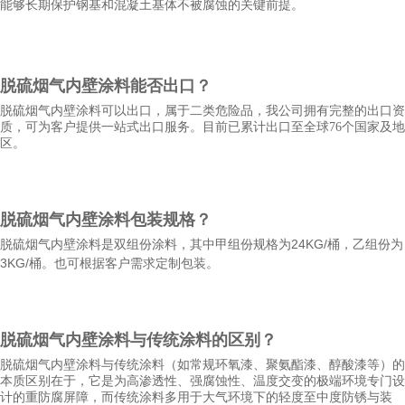
能够长期保护钢基和混凝土基体不被腐蚀的关键前提。
脱硫烟气内壁涂料
能否出口？
脱硫烟气内壁涂料
可以出口，属于二类危险品，我公司拥有完整的出口资
质，可为客户提供一站式出口服务。目前已累计出口至全球76个国家及地
区。
脱硫烟气内壁涂料
包装规格？
24KG/
脱硫烟气内壁涂料
是双组份涂料，其中甲组份规格为
桶，乙组份为
3KG/
桶。也可根据客户需求定制包装。
脱硫烟气内壁涂料
与传统涂料的区别？
脱硫烟气内壁涂料与传统涂料（如常规环氧漆、聚氨酯漆、醇酸漆等）的
本质区别在于，它是为高渗透性、强腐蚀性、温度交变的极端环境专门设
计的重防腐屏障，而传统涂料多用于大气环境下的轻度至中度防锈与装