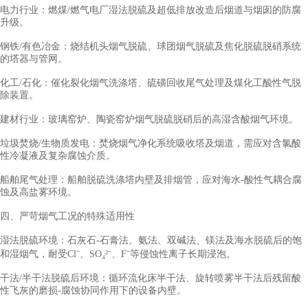
电力行业：燃煤
/燃气电厂湿法脱硫及超低排放改造后烟道与烟囱的防腐
升级。
钢铁
/有色冶金：烧结机头烟气脱硫、球团烟气脱硫及焦化脱硫脱硝系统
的塔器与管网。
化工
/石化：催化裂化烟气洗涤塔、硫磺回收尾气处理及煤化工酸性气脱
除装置。
建材行业：玻璃窑炉、陶瓷窑炉烟气脱硫脱硝后的高湿含酸烟气环境。
垃圾焚烧
/生物质发电：焚烧烟气净化系统吸收塔及烟道，需应对含氯酸
性冷凝液及复杂腐蚀介质。
船舶尾气处理：船舶脱硫洗涤塔内壁及排烟管，应对海水
-酸性气耦合腐
蚀及高盐雾环境。
四、严苛烟气工况的特殊适用性
湿法脱硫环境：石灰石
-石膏法、氨法、双碱法、镁法及海水脱硫后的饱
和湿烟气，耐受Cl⁻、SO₄²⁻、F⁻等侵蚀性离子长期浸泡。
干法
/半干法脱硫后环境：循环流化床半干法、旋转喷雾半干法后残留酸
性飞灰的磨损-腐蚀协同作用下的设备内壁。