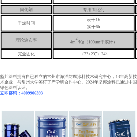
固化剂
专用固化剂
1h
表干
干燥时间
实干6h
2
理论涂布率
4m
/Kg（100um干膜计）
完全固化
（23±2℃）24h
坚邦涂料拥有自已独立的常州市海洋防腐涂料技术研究中心，13年高新技
术企业，与常州大学签订了产学研合作中心。2024年坚邦涂料已通过中国
绿色涂料认证。
立即咨询：4009906393