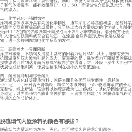
十倍，从而显著延缓了腐蚀进程。同时，致密的涂膜本身也具有极低的离
子和气体渗透率，能有效阻隔
H⁺、Cl⁻、SO₄²⁻等侵蚀性介质以及水汽、氧
气的渗入。
二、化学钝化与强耐蚀性
涂料树脂体系本身具有高度化学惰性，通常采用乙烯基酯树脂、酚醛环氧
树脂等交联密度极高的成膜物，分子链上含有大量稳定的化学键，能够耐
受
pH 1-12范围的强酸强碱长期浸泡而不发生水解或降解。部分配方还会
引入活性防锈颜料或螯合官能团，在涂层/金属界面形成钝化层或络合
物，进一步抑制腐蚀电化学反应的发生。
三、高附着力与界面阻断
涂层对碳钢、不锈钢及混凝土基材的附着力达到
8MPa以上，能够有效抵
抗因温度和压力波动引起的应力。更重要的是，强附着力可阻断因涂层破
损或渗透介质到达界面后形成的横向扩散通道，防止漆膜下发生大面积丝
状腐蚀或起泡剥离，使腐蚀被限制在极小的局部范围内。
四、耐磨抗冲刷与综合耐久
通过添加碳化硅等硬质填料，涂层表面具备优异的耐磨性（磨耗值
≤50mg），可应对含石膏颗粒、粉尘的浆液冲刷，保证物理屏蔽层的长期
完整性。综上所述，该涂料以物理屏蔽为“主力防线”，以化学惰性保证自
身稳定，以界面强结合防止腐蚀扩散，三者协同构建了针对脱硫烟气严苛
环境的立体防护体系。
脱硫烟气内壁涂料
的颜色有哪些？
脱硫烟气内壁涂料
为灰色、黑色。也可根据客户需求定制颜色。