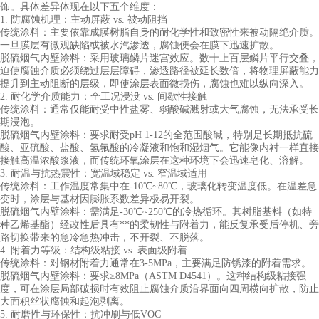
饰。具体差异体现在以下五个维度：
1. 防腐蚀机理：主动屏蔽 vs. 被动阻挡
传统涂料：主要依靠成膜树脂自身的耐化学性和致密性来被动隔绝介质。
一旦膜层有微观缺陷或被水汽渗透，腐蚀便会在膜下迅速扩散。
脱硫烟气内壁涂料：采用玻璃鳞片迷宫效应。数十上百层鳞片平行交叠，
迫使腐蚀介质必须绕过层层障碍，渗透路径被延长数倍，将物理屏蔽能力
提升到主动阻断的层级，即使涂层表面微损伤，腐蚀也难以纵向深入。
2. 耐化学介质能力：全工况浸没 vs. 间歇性接触
传统涂料：通常仅能耐受中性盐雾、弱酸碱溅射或大气腐蚀，无法承受长
期浸泡。
脱硫烟气内壁涂料：要求耐受
pH 1-12的全范围酸碱，特别是长期抵抗硫
酸、亚硫酸、盐酸、氢氟酸的冷凝液和饱和湿烟气。它能像内衬一样直接
接触高温浓酸浆液，而传统环氧涂层在这种环境下会迅速皂化、溶解。
3. 耐温与抗热震性：宽温域稳定 vs. 窄温域适用
传统涂料：工作温度常集中在
-10℃~80℃，玻璃化转变温度低。在温差急
变时，涂层与基材因膨胀系数差异极易开裂。
脱硫烟气内壁涂料：需满足
-30℃~250℃的冷热循环。其树脂基料（如特
种乙烯基酯）经改性后具有**的柔韧性与附着力，能反复承受后停机、旁
路切换带来的急冷急热冲击，不开裂、不脱落。
4. 附着力等级：结构级粘接 vs. 表面级附着
传统涂料：对钢材附着力通常在
3-5MPa，主要满足防锈漆的附着需求。
脱硫烟气内壁涂料：要求
≥8MPa（ASTM D4541）。这种结构级粘接强
度，可在涂层局部破损时有效阻止腐蚀介质沿界面向四周横向扩散，防止
大面积丝状腐蚀和起泡剥离。
5. 耐磨性与环保性：抗冲刷与低VOC