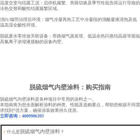
温度交变与结露工况：启停机频繁、旁路切换及季节性低负荷运行导致的
冷热交替和酸性结露频繁区域。
消白
/烟羽治理后环境：烟气冷凝再热工艺中冷凝段的强酸凝液浸泡及低
温高湿全酸性环境。
脱硫废水零排放关联设备：旁路烟气蒸发塔、低温余热闪蒸结晶器等面临
高氯离子浓缩液接触的设备内壁。
脱硫烟气内壁涂料
：购买指南
脱硫烟气内壁涂料
是各种项目中常用的涂料之一。
本指南将为您全面解析涂料的种类、性能及选购要点，帮助您根据不同需
求找到*优方案，确保涂装效果持久优质。
立即咨询：4009906393
脱硫烟气内壁涂料
√
什么是
？