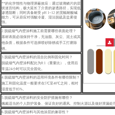
**的化学惰性与物理屏蔽效应：通过玻璃鳞片的层
状迷宫结构，极大延长了介质的渗透路径，实现低
渗透阻断；同时具备耐受
pH 1~12 的宽幅耐酸碱
能力，可从容应对强酸冷凝、湿法脱硫及盐雾侵
蚀。
2.
脱硫烟气内壁涂料
施工前需要哪些表面处理？
基材表面必须保持干净，无油脂、灰尘、泥土或其
他杂质，根据条件可选择喷砂除锈或手工打磨除
锈。
3.
脱硫烟气内壁涂料
的混合比例和固化时间？
脱硫烟气内壁涂料
配比为8:1（重量比），使用后
常温24小时可以完全固化。
4.
脱硫烟气内壁涂料
的适用环境条件有哪些限制？
施工和固化温度一般要求在5℃至40℃之间，相对
湿度低于85%。
5.
脱硫烟气内壁涂料
的安全防护措施有哪些？
佩戴适当的个人防护装备、保证良好的通风、控制火源以及做好泄漏处
6.
脱硫烟气内壁涂料
与其他涂层的兼容性？