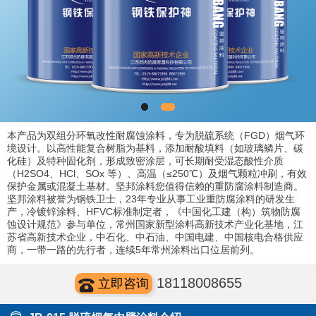
本产品为双组分环氧改性耐腐蚀涂料，专为脱硫系统（FGD）烟气环
境设计。以高性能复合树脂为基料，添加耐酸填料（如玻璃鳞片、碳
化硅）及特种固化剂，形成致密涂层，可长期耐受湿态酸性介质
（H2SO4、HCl、SOx 等）、高温（≤250℃）及烟气颗粒冲刷，有效
保护金属或混凝土基材。坚邦涂料您值得信赖的重防腐涂料制造商。
坚邦涂料被誉为钢铁卫士，23年专业从事工业重防腐涂料的研发生
产，冷镀锌涂料、HFVC标准制定者，《中国化工建（构）筑物防腐
蚀设计规范》参与单位，常州国家新型涂料高新技术产业化基地，江
苏省高新技术企业，中石化、中石油、中国电建、中国核电合格供应
商，一带一路的先行者，连续5年常州涂料出口位居前列。
18118008655
立即咨询