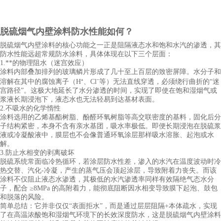
脱硫烟气内壁涂料
防水性能如何？
脱硫烟气内壁涂料的核心功能之一正是阻隔液态水和饱和水汽的渗透，其
防水性能远超常规防水涂料，具体体现在以下三个层面：
1.**的物理阻水（迷宫效应）
涂料内部叠加排列的玻璃鳞片形成了几十至上百层的致密屏障。水分子和
溶解在其中的腐蚀离子（
H⁺、Cl⁻等）无法直线穿透，必须绕行曲折的“迷
宫路径”。这极大地延长了水分渗透的时间，实现了即使在饱和湿烟气或
浆液长期浸泡下，液态水也无法轻易到达基材表面。
2.不吸水的化学惰性
涂料选用的乙烯基酯树脂、酚醛环氧树脂等高交联密度的基料，固化后分
子结构紧密，本身不含有亲水基团，吸水率极低。即便长期浸泡在脱硫浆
液或冷凝酸液中，膜层也不会像普通环氧涂层那样吸水溶胀、起泡或水
解。
3.防止水相变的剥离破坏
脱硫系统常面临冷热循环，若涂层防水性差，渗入的水汽在温度波动时冷
热交替、汽化
-冷凝，产生的蒸气压会顶起涂层，导致附着力丧失。而该
涂料不仅阻止液态水渗透，其极低的水汽渗透率同样有效隔绝气态水分
子，配合 ≥8MPa 的高附着力，能彻底阻断因水相变导致膜下起泡、鼓包
和脱落的风险。
简单总结：它并非仅仅
“表面拒水”，而是通过层层阻隔+本体疏水，实现
了在高温浓酸饱和湿烟气环境下的长效深度防水，这是脱硫烟气内壁涂料