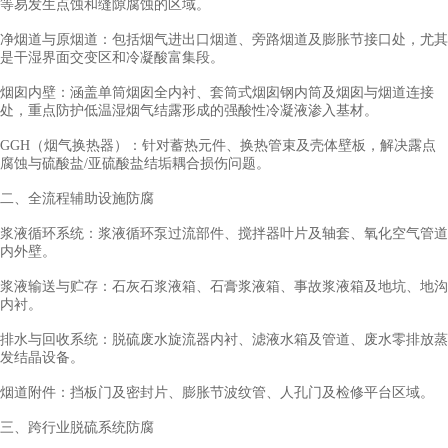
等易发生点蚀和缝隙腐蚀的区域。
净烟道与原烟道：包括烟气进出口烟道、旁路烟道及膨胀节接口处，尤其
是干湿界面交变区和冷凝酸富集段。
烟囱内壁：涵盖单筒烟囱全内衬、套筒式烟囱钢内筒及烟囱与烟道连接
处，重点防护低温湿烟气结露形成的强酸性冷凝液渗入基材。
GGH（烟气换热器）：针对蓄热元件、换热管束及壳体壁板，解决露点
腐蚀与硫酸盐/亚硫酸盐结垢耦合损伤问题。
二、全流程辅助设施防腐
浆液循环系统：浆液循环泵过流部件、搅拌器叶片及轴套、氧化空气管道
内外壁。
浆液输送与贮存：石灰石浆液箱、石膏浆液箱、事故浆液箱及地坑、地沟
内衬。
排水与回收系统：脱硫废水旋流器内衬、滤液水箱及管道、废水零排放蒸
发结晶设备。
烟道附件：挡板门及密封片、膨胀节波纹管、人孔门及检修平台区域。
三、跨行业脱硫系统防腐