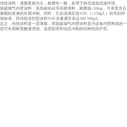
传统涂料：漆膜柔韧为主，耐磨性一般，多用于静态或低流速环境。
脱硫烟气内壁涂料：添加碳化硅等高硬填料，耐磨值
≤50mg，可承受含石
膏颗粒浆液的长期冲刷。同时，它必须满足低VOC（≤150g/L）的苛刻环
保标准，而传统溶剂型涂料VOC含量通常高达300-500g/L。
总之，传统涂料是一层薄膜，而脱硫烟气内壁涂料是为设备内壁构筑的一
层可长期耐受酸液浸泡、温度剧变和动态冲刷的结构性防护层。