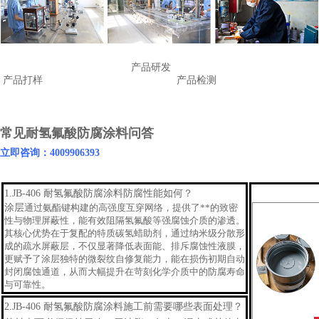
产品研发
产品打样
产品检测
常见耐氢氟酸防腐涂料问答
立即咨询：4009906393
1.
JB-406 耐氢氟酸防腐涂料防腐性能如何？
涂层
通过氨酯键构建的高强度互穿网络，提供了**的致密
性与物理屏蔽性，能有效阻隔氢氟酸等强腐蚀介质的渗透。
其核心优势在于复配的特质碳氢蜡助剂，通过纳米级分散形
成的疏水屏蔽层，不仅显著降低表面能、排斥腐蚀性液膜，
更赋予了涂层独特的微裂纹自修复能力，能在损伤初期自动
封闭腐蚀通道，从而大幅提升在苛刻化学介质中的防腐寿命
与可靠性。
2.
JB-406 耐氢氟酸防腐涂料
施工前需要哪些表面处理？