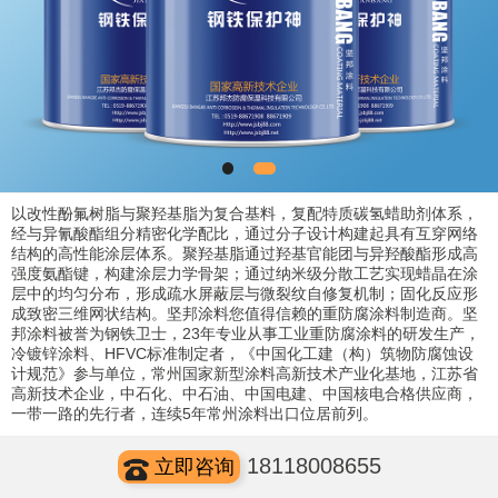
以改性酚氟树脂与聚羟基脂为复合基料，复配特质碳氢蜡助剂体系，
经与异氰酸酯组分精密化学配比，通过分子设计构建起具有互穿网络
结构的高性能涂层体系。聚羟基脂通过羟基官能团与异羟酸酯形成高
强度氨酯键，构建涂层力学骨架；通过纳米级分散工艺实现蜡晶在涂
层中的均匀分布，形成疏水屏蔽层与微裂纹自修复机制；固化反应形
成致密三维网状结构。坚邦涂料您值得信赖的重防腐涂料制造商。坚
邦涂料被誉为钢铁卫士，23年专业从事工业重防腐涂料的研发生产，
冷镀锌涂料、HFVC标准制定者，《中国化工建（构）筑物防腐蚀设
计规范》参与单位，常州国家新型涂料高新技术产业化基地，江苏省
高新技术企业，中石化、中石油、中国电建、中国核电合格供应商，
一带一路的先行者，连续5年常州涂料出口位居前列。
18118008655
立即咨询