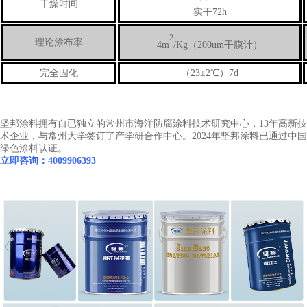
干燥时间
实干72h
2
理论涂布率
4m
/Kg（
200um
干膜计
）
完全固化
（23±2℃）7d
坚邦涂料拥有自已独立的常州市海洋防腐涂料技术研究中心，13年高新技
术企业，与常州大学签订了产学研合作中心。2024年坚邦涂料已通过中国
绿色涂料认证。
立即咨询：4009906393