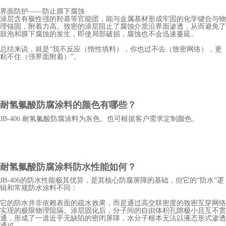
界面防护——防止膜下腐蚀
涂层含有极性强的羟基等官能团，能与金属基材形成牢固的化学键合与物
理锚固，附着力高。致密的涂层阻止了腐蚀介质沿界面渗透，从而避免了
鼓泡和膜下腐蚀的发生，即使局部破损，腐蚀也不会迅速蔓延。
总结来说，就是“我不反应（惰性填料），你也过不去（致密网络），更
粘不住（强界面附着）”。
耐氢氟酸防腐
涂料的颜色有哪些？
JB-406 耐氢氟酸防腐涂料
为灰色。也可根据客户需求定制颜色。
耐氢氟酸防腐
涂料防水性能如何？
JB-406的防水性能极其优异，是其核心防腐屏障的基础，但它的“防水”逻
辑和常规防水涂料不同：
它的防水并非依赖表面的疏水效果，而是通过高交联密度的致密互穿网络
实现的极限物理阻隔。涂层固化后，分子间的自由体积孔隙极小且互不贯
通，形成了一道近乎无缺陷的密闭屏障，水分子根本无法以液态形式渗透
通过。