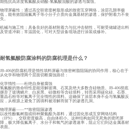
期抵抗高浓度氢氟酸及硝酸-氢氟酸混酸的渗透与腐蚀。
物理屏蔽性：通过高交联密度树脂形成的致密互穿网络，涂层孔隙率极
低，能有效阻隔氟离子等小分子介质向金属基材的渗透，保护附着力不丧
失。
机械与施工性：具备良好的基材附着力与抗冲击韧性，可耐受储罐进出料
及管道冲刷；常温固化，可对大型设备现场进行涂装或修补。
耐氢氟酸防腐
涂料的防腐机理是什么？
JB-406的防腐机理是惰性填料屏蔽与致密树脂阻隔的协同作用，核心在于
从化学和物理两个层面切断腐蚀路径：
化学惰性——杜绝自身被腐蚀
氢氟酸的致命特性是能溶解玻璃、石英及绝大多数含硅物质。JB-406彻底
摒弃了玻璃鳞片、白炭黑、硅微粉等含硅填料，转而采用碳化硅、石墨、
重晶石粉等对氟离子完全惰性的填料。这确保了涂层本身不会与氢氟酸反
应，从根源上避免了因填料被溶解而留下的渗透孔洞。
物理屏蔽——**致密阻隔渗透
以改性酚氟树脂或特种聚氨酯为基料，通过固化形成互穿网络结构
（IPN），交联密度极高，自由体积小。这种结构如同无死角的密闭屏
障，极大降低氟离子、水分子和氧气的渗透速率，阻止它们到达金属基材
表面。