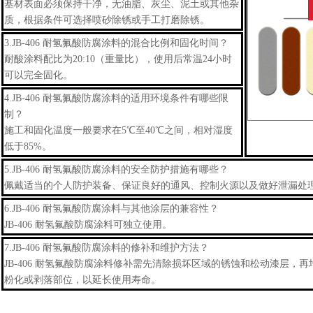
基材表面必须保持干净，无油脂、灰尘、泥土或其他杂
质，根据条件可选择喷砂除锈或手工打磨除锈。
3.
JB-406 耐氢氟酸防腐涂料
的混合比例和固化时间？
耐酸涂料配比为20:10（重量比），使用后常温24小时
可以完全固化。
4.
JB-406 耐氢氟酸防腐涂料
的适用环境条件有哪些限
制？
施工和固化温度一般要求在5℃至40℃之间，相对湿度
低于85%。
5.
JB-406 耐氢氟酸防腐涂料
的安全防护措施有哪些？
佩戴适当的个人防护装备、保证良好的通风、控制火源以及做好泄漏处
6.
JB-406 耐氢氟酸防腐涂料
与其他涂层的兼容性？
JB-406 耐氢氟酸防腐涂料可独立
使用。
7.
JB-406 耐氢氟酸防腐涂料
的修补和维护方法？
JB-406 耐氢氟酸防腐涂料
修补需先清除损坏区域的锈蚀和松动漆层，再
粉化或剥落部位，以延长使用寿命。