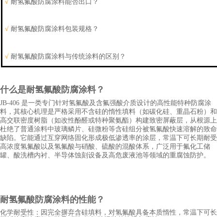
√
耐氢氟酸防腐
涂料能否出口？
√
耐氢氟酸防腐
涂料包装规格？
√
耐氢氟酸防腐
涂料与传统涂料的区别？
什么是耐氢氟酸防腐涂料？
JB-406 是一类专门针对氢氟酸及含氟强酸介质设计的高性能特种防腐涂
料，其核心机理是严格采用不含硅的惰性填料（如碳化硅、重晶石粉）和
高交联密度树脂（如改性酚醛或特种聚氨酯）构建致密屏蔽层，从根源上
杜绝了普通涂料中玻璃鳞片、硅微粉等含硅组分被氢氟酸快速溶解的致命
缺陷。它能通过互穿网络固化形成极低渗透率的涂层，常温下可长期耐受
高浓度氢氟酸以及氢氟酸与硝酸、硫酸的混酸体系，广泛用于氟化工储
罐、酸洗槽内衬、半导体蚀刻设备及高危废液池等领域的重腐蚀防护。
耐氢氟酸防腐
涂料的性能？
化学耐受性：因完全摒弃含硅填料，对氢氟酸具备本质惰性，常温下可长