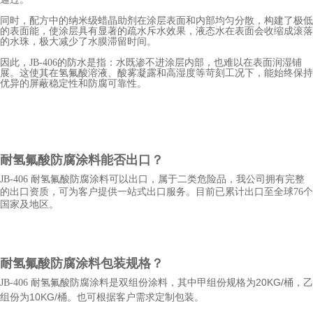
同时，配方中的纳米级蜡晶助剂在涂层表面和内部均匀分散，构建了极低
的表面能，使涂层具有显著的疏水斥水效果，液态水在表面会收缩成滚落
的水珠，极大减少了水膜滞留时间。
因此，JB-406的防水是指：水既渗不进涂层内部，也难以在表面润湿铺
展。这使其在氢氟酸溶液、酸雾凝露和高湿度等苛刻工况下，能始终保持
优异的屏蔽稳定性和防腐可靠性。
耐氢氟酸防腐
涂料能否出口？
JB-406 耐氢氟酸防腐涂料
可以出口，属于二类危险品，我公司拥有完整
的出口资质，可为客户提供一站式出口服务。目前已累计出口至全球76个
国家及地区。
耐氢氟酸防腐
涂料包装规格？
20KG/
JB-406 耐氢氟酸防腐涂料
是双组份涂料，其中甲组份规格为
桶，乙
10KG/
组份为
桶。也可根据客户需求定制包装。