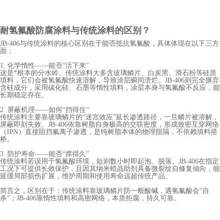
耐氢氟酸防腐
涂料与传统涂料的区别？
JB-406与传统涂料的核心区别在于能否抵抗氢氟酸，具体体现在以下三方
面：
1. 化学惰性——能否“活下来”
这是*根本的分水岭。传统涂料大多含玻璃鳞片、白炭黑、滑石粉等硅质
填料，它们会被氢氟酸快速溶解，导致涂层瞬间溃烂。JB-406则完全摒弃
含硅成分，采用碳化硅、石墨等惰性填料，涂层本身与氢氟酸不反应，能
长期稳定存在。
2. 屏蔽机理——如何“挡得住”
传统涂料主要靠玻璃鳞片的“迷宫效应”延长渗透路径，一旦鳞片被溶解，
屏蔽即刻失效。JB-406依靠树脂自身极高的交联密度，形成致密互穿网络
（IPN）直接阻挡氟离子渗透，是纯树脂本体的物理阻隔，不依赖填料搭
桥。
3. 防护寿命——能否“撑得久”
传统涂料若误用于氢氟酸环境，短则数小时即起泡、脱落。JB-406在指定
工况下可提供长效保护，且因其纳米蜡晶助剂具备微裂纹自修复倾向，能
延缓局部损伤扩展，维护周期和使用寿命远超传统产品。
简言之，区别在于：传统涂料靠玻璃鳞片防一般酸碱，遇氢氟酸会“自
杀”；JB-406靠惰性填料和高密网络，本质拒腐，持久可靠。