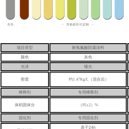
项目类型
耐氢氟酸防腐涂料
颜色
灰色
光泽
哑光
密度
约1.47Kg/L（混合后）
稀释剂
专用稀释剂
体积固体分
（95±2）%
固化剂
专用固化剂
24h
表干