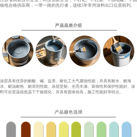
核电合格供应商，一带一路的先行者，连续5年常州涂料出口位居前列。
涂层具有优异的耐酸、碱、盐类、耐化工大气腐蚀性能，并具有耐水、耐海
水、耐油耐热、耐溶剂性能、涂层坚韧、光亮丰满、装饰性和保护性能好、涂
料可在室温或低温下干燥固化，并具有固体份高，施工性能好等特点。