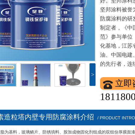
好。坚邦涂料
坚邦涂料被誉
防腐涂料的研
制定者，《中
范》参与单位
化基地，江苏
油、中国电建
的先行者，连
>
立即
181180
素造粒塔内壁专用防腐涂料介绍
/ PRODUCT INTR
树脂为基料，玻璃鳞片、防锈填料、胺加成物固化剂组成的双组份厚膜面