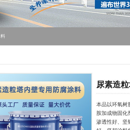
涂料
尿素造粒
本品以环氧树
胺加成物固化
渗透性好、坚