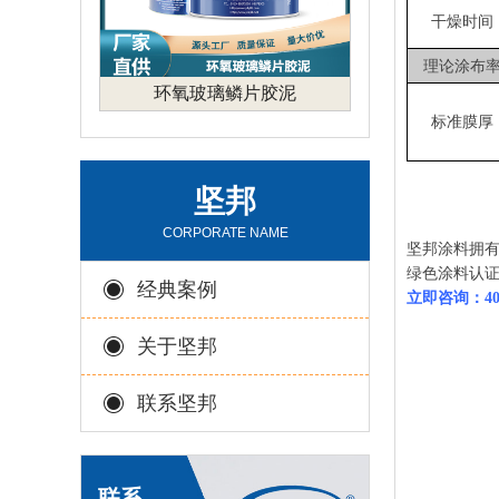
干燥时间
理论涂布
环氧玻璃鳞片胶泥
标准膜厚
坚邦
CORPORATE NAME
坚邦涂料拥有
绿色涂料认
经典案例
立即咨询：400
关于坚邦
联系坚邦