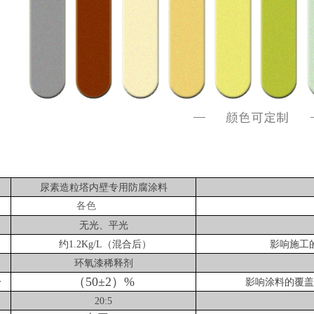
尿素造粒塔内壁专用防腐涂料
各色
无光、平光
约1.2Kg/L（混合后）
影响施工
环氧漆稀释剂
（50±2）%
分
影响涂料的覆盖
20:5