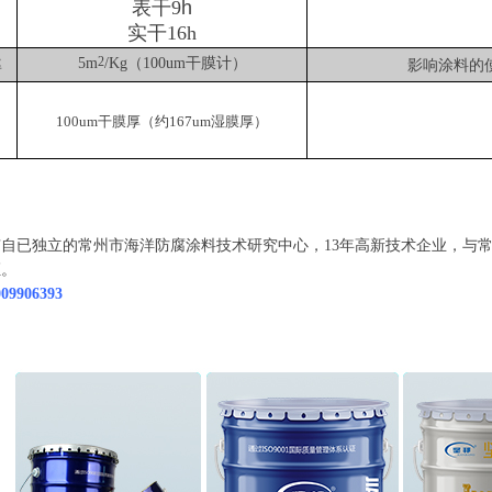
表干9
h
实干16h
5m
2
/Kg（
100um干膜计
）
率
影响涂料的
100um干膜厚（约167um湿膜厚）
自已独立的常州市海洋防腐涂料技术研究中心，13年高新技术企业，与常
证。
9906393