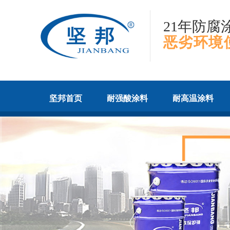
21年防腐
恶劣环境
坚邦首页
耐强酸涂料
耐高温涂料