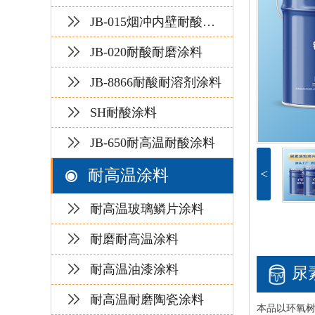
JB-015烟冲内壁耐酸涂
料
JB-020耐酸耐磨涂料
JB-8866耐酸耐溶剂涂料
SH耐酸涂料
JB-650耐高温耐酸涂料
<
耐高温涂料
耐高温玻璃鳞片涂料
耐磨耐高温涂料
耐高温油漆涂料
尿
耐高温耐磨陶瓷涂料
本品以环氧