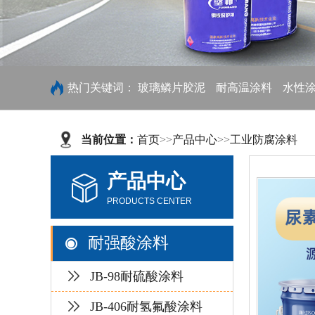
热门关键词：
玻璃鳞片胶泥
耐高温涂料
水性
当前位置：
首页
>>
产品中心
>>
工业防腐涂料
产品中心
PRODUCTS CENTER
耐强酸涂料
JB-98耐硫酸涂料
JB-406耐氢氟酸涂料