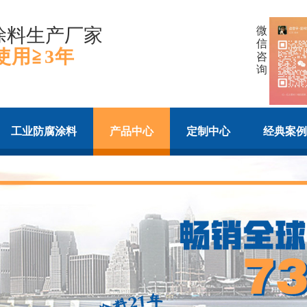
涂料生产厂家
微
信
使用≧3年
咨
询
工业防腐涂料
产品中心
定制中心
经典案例