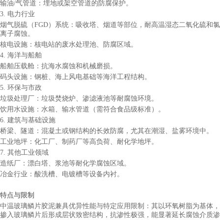
输油/气管道：埋地或架空管道的防腐保护。
3. 电力行业
烟气脱硫（FGD）系统：吸收塔、烟道等部位，耐高温湿态二氧化硫和氯
离子腐蚀。
核电设施：核电站的废水处理池、防腐区域。
4. 海洋与船舶
船舶压载舱：抗海水腐蚀和机械磨损。
码头设施：钢桩、海上风电基础等海洋工程结构。
5. 环保与市政
垃圾处理厂：垃圾焚烧炉、渗滤液池等耐腐蚀环境。
饮用水设施：水箱、输水管道（需符合食品级标准）。
6. 建筑与基础设施
桥梁、隧道：混凝土或钢结构的长效防腐，尤其在潮湿、盐雾环境中。
工业地坪：化工厂、制药厂等高负荷、耐化学地坪。
7. 其他工业领域
造纸厂：漂白塔、浆池等耐化学腐蚀区域。
冶金行业：酸洗槽、电镀槽等设备内衬。
特点与限制
中
温玻璃鳞片
胶泥
兼具优异性能与特定应用限制：其以环氧树脂为基体，
掺入玻璃鳞片后形成层状致密结构，抗渗性极强，能显著延长腐蚀介质渗