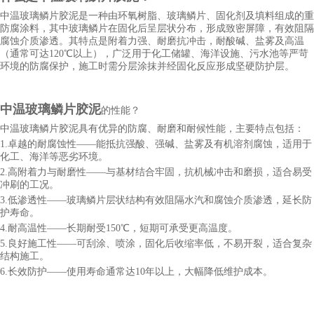
中温玻璃鳞片胶泥是一种由环氧树脂、玻璃鳞片、固化剂及填料组成的重
防腐涂料，其中玻璃鳞片在固化后呈层状分布，形成致密屏障，有效阻隔
腐蚀介质渗透。其特点是附着力强、耐磨抗冲击，耐酸碱、盐雾及高温
（通常可达120℃以上），广泛用于化工储罐、海洋设施、污水池等严苛
环境的防腐保护，施工时需分层涂抹并经固化反应形成坚硬防护层。
中
温
玻璃鳞片
胶泥
的性能？
中
温
玻璃鳞片胶泥具有优异的防腐、耐磨和耐候性能，主要特点包括：
1.卓越的耐腐蚀性——能抵抗强酸、强碱、盐雾及有机溶剂腐蚀，适用于
化工、海洋等恶劣环境。
2.高附着力与耐磨性——与基材结合牢固，抗机械冲击和磨损，适合易受
冲刷的工况。
3.低渗透性——玻璃鳞片层状结构有效阻隔水汽和腐蚀介质渗透，延长防
护寿命。
4.耐高温性——长期耐受150℃，短期可承受更高温度。
5.良好施工性——可刮涂、喷涂，固化后收缩率低，不易开裂，适合复杂
结构施工。
6.长效防护——使用寿命通常达10年以上，大幅降低维护成本。