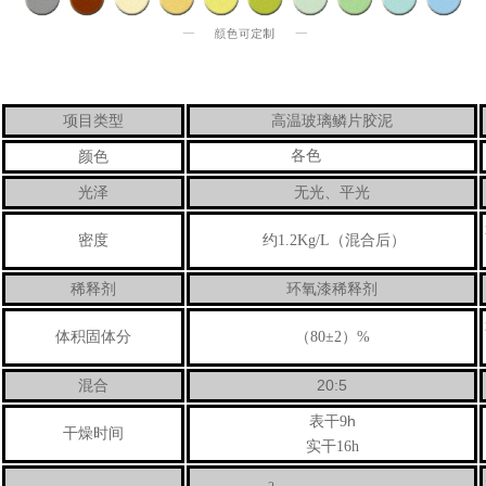
高温
项目类型
玻璃鳞片胶泥
各色
颜色
光泽
无光、平光
密度
约1.2Kg/L（混合后）
稀释剂
环氧漆稀释剂
体积固体分
（80±2）%
20:5
混合
h
表干9
干燥时间
实干16h