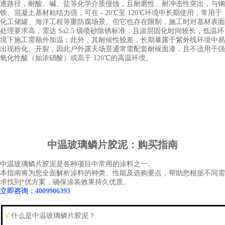
透路径，耐酸、碱、盐等化学介质侵蚀，且耐磨性、耐冲击性突出，与钢
铁、混凝土基材粘结力强，可在 - 20℃至 120℃环境中长期使用，常用于
化工储罐、海洋工程等重防腐场景。但它也存在限制，施工时对基材表面
处理要求高，需达 Sa2.5 级喷砂除锈标准，且涂层固化时间较长，低温环
境下施工需额外加温；此外，其耐候性较差，长期暴露于紫外线环境中易
出现粉化、开裂，因此户外露天场景通常需配套耐候面漆，且不适用于强
氧化性酸（如浓硝酸）或高于 120℃的高温环境。
中温玻璃鳞片胶泥
：购买指南
中
温玻璃鳞片胶泥
是各种项目中常用的涂料之一。
本指南将为您全面解析涂料的种类、性能及选购要点，帮助您根据不同需
求找到*优方案，确保涂装效果持久优质。
立即咨询：4009906393
√
什么是中温玻璃鳞片胶泥？