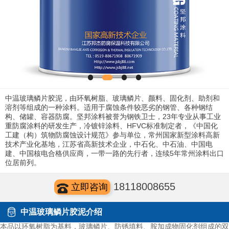
中温玻璃鳞片胶泥，由环氧树脂、玻璃鳞片、颜料、固化剂、助剂和
溶剂等组成的一种涂料。适用于腐蚀条件较恶劣的钢管、各种钢结
构、储罐、容器防腐。坚邦涂料被誉为钢铁卫士，23年专业从事工业
重防腐涂料的研发生产，冷镀锌涂料、HFVC标准制定者，《中国化
工建（构）筑物防腐蚀设计规范》参与单位，常州国家新型涂料高新
技术产业化基地，江苏省高新技术企业，中石化、中石油、中国电
建、中国核电合格供应商，一带一路的先行者，连续5年常州涂料出口
位居前列。
18118008655
立即咨询
中温玻璃鳞片胶泥介绍
本品以环氧树脂为基料，玻璃鳞片、防锈填料、胺加成物固化剂组成的双