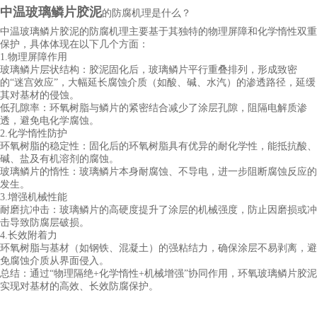
中
温
玻璃鳞片
胶泥
的防腐机理是什么？
中
温
玻璃鳞片胶泥的防腐机理主要基于其独特的物理屏障和化学惰性双重
保护，具体体现在以下几个方面：
1.物理屏障作用
玻璃鳞片层状结构：胶泥固化后，玻璃鳞片平行重叠排列，形成致密
的“迷宫效应”，大幅延长腐蚀介质（如酸、碱、水汽）的渗透路径，延缓
其对基材的侵蚀。
低孔隙率：环氧树脂与鳞片的紧密结合减少了涂层孔隙，阻隔电解质渗
透，避免电化学腐蚀。
2.化学惰性防护
环氧树脂的稳定性：固化后的环氧树脂具有优异的耐化学性，能抵抗酸、
碱、盐及有机溶剂的腐蚀。
玻璃鳞片的惰性：玻璃鳞片本身耐腐蚀、不导电，进一步阻断腐蚀反应的
发生。
3.增强机械性能
耐磨抗冲击：玻璃鳞片的高硬度提升了涂层的机械强度，防止因磨损或冲
击导致防腐层破损。
4.长效附着力
环氧树脂与基材（如钢铁、混凝土）的强粘结力，确保涂层不易剥离，避
免腐蚀介质从界面侵入。
总结：通过“物理隔绝+化学惰性+机械增强”协同作用，环氧玻璃鳞片胶泥
实现对基材的高效、长效防腐保护。