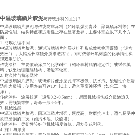
中
温
玻璃鳞片
胶泥
与传统涂料的区别？
中
温
玻璃鳞片胶泥与传统防腐涂料（如环氧煤沥青漆、聚氨酯涂料等）在
防腐性能、结构特点和适用性上存在显著差异，主要体现在以下几个方
面：
1. 防腐机理不同
中
温
玻璃鳞片胶泥：通过玻璃鳞片的层状排列形成致密物理屏障（"迷宫
效应"），大幅延长腐蚀介质渗透路径，同时依赖环氧树脂的化学惰性实
现双重防护。
传统涂料：主要依赖涂层的化学耐性（如环氧树脂的稳定性）或缓蚀填
料，缺乏物理阻隔结构，渗透率较高。
2. 耐久性与抗渗透性
中温
玻璃鳞片胶泥
：玻璃鳞片使涂层孔隙率极低，抗水汽、酸碱性介质渗
透能力极强，使用寿命可达10年以上，适合重腐蚀环境（如化工、海
洋）。
传统涂料：涂层较薄（通常0.2~0.5mm），易因机械损伤或介质渗透失
效，需频繁维护，寿命一般3~5年。
3. 机械性能
中温
玻璃鳞片胶泥
：因玻璃鳞片增强，硬度高、耐磨抗冲击，适合易受冲
刷或磨损的工况（如污水池、脱硫塔）。
传统涂料：柔韧性较好但机械强度较低，易划伤或剥落。
4. 施工与厚度