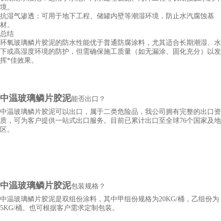
境。
抗湿气渗透：可用于地下工程、储罐内壁等潮湿环境，防止水汽腐蚀基
材。
总结
环氧玻璃鳞片胶泥的防水性能优于普通防腐涂料，尤其适合长期潮湿、水
下或高湿度环境的防护，但需确保施工质量（如无漏涂、固化充分）以发
挥*佳效果。
中
温
玻璃鳞片
胶泥
能否出口？
中
温玻璃鳞片胶泥可以出口
，属于二类危险品，我公司拥有完整的出口资
质，可为客户提供一站式出口服务。目前已累计出口至全球76个国家及地
区。
中
温
玻璃鳞片
胶泥
包装规格？
中
温
玻璃鳞片
胶泥
是双组份涂料，其中甲组份规格为20KG/桶，乙组份为
5KG/桶。也可根据客户需求定制包装。