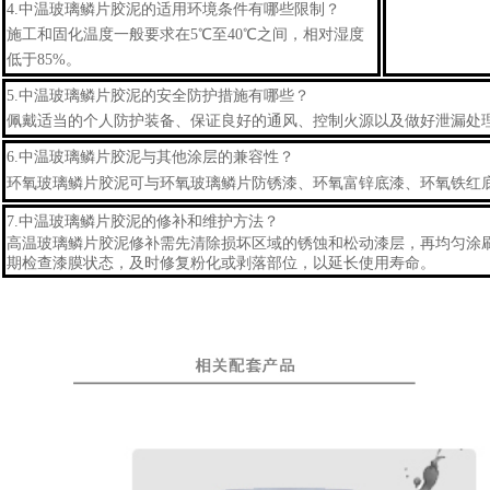
4.
中
温玻璃鳞片胶泥
的适用环境条件有哪些限制？
施工和固化温度一般要求在5℃至40℃之间，相对湿度
低于85%。
5.
中
温玻璃鳞片胶泥
的安全防护措施有哪些？
佩戴适当的个人防护装备、保证良好的通风、控制火源以及做好泄漏处
6.
中
温玻璃鳞片胶泥
与其他涂层的兼容性？
环氧玻璃鳞片
胶泥
可与环氧玻璃鳞片防锈漆、环氧富锌底漆、环氧铁红
7.
中
温玻璃鳞片胶泥
的修补和维护方法？
高温玻璃鳞片胶泥
修补
需先清除损坏区域的锈蚀和松动漆层，再均匀涂
期检查漆膜状态，及时修复粉化或剥落部位，以延长使用寿命。