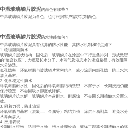
中
温
玻璃鳞片
胶泥
的颜色有哪些？
中
温玻璃鳞片胶泥
为各色。也可根据客户需求定制颜色。
中
温
玻璃鳞片
胶泥
防水性能如何？
中
温
玻璃鳞片胶泥具有优异的防水性能，其防水机制和特点如下：
1. 物理阻隔防水
玻璃鳞片层状结构：固化后，玻璃鳞片在涂层中平行重叠排列，形成致密
的“迷宫效应”，大幅延长水分子、水蒸气及液态水的渗透路径，有效阻隔
水分渗透。
低孔隙率：环氧树脂与玻璃鳞片紧密结合，减少涂层内部孔隙，防止水汽
渗入基材。
2. 化学稳定性防水
环氧树脂耐水性：固化后的环氧树脂结构致密，不溶于水，长期浸泡仍能
保持稳定，不会因吸水膨胀或降解。
玻璃鳞片抗水解：玻璃鳞片本身耐水、耐腐蚀，不会因长期接触水分而失
效。
3. 附着力强，防止渗漏
环氧树脂与基材（混凝土、金属等）粘结力强，涂层不易剥离，避免水分
从界面渗入。
4. 应用表现
长期耐水浸泡：适用于水池、污水处理设施、海洋工程等长期接触水的环