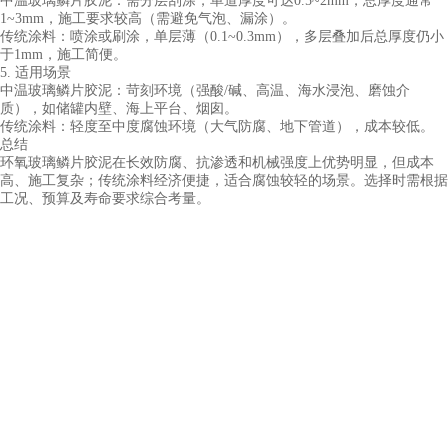
中温
玻璃鳞片胶泥
：需分层刮涂，单道厚度可达0.5~2mm，总厚度通常
1~3mm，施工要求较高（需避免气泡、漏涂）。
传统涂料：喷涂或刷涂，单层薄（0.1~0.3mm），多层叠加后总厚度仍小
于1mm，施工简便。
5. 适用场景
中温
玻璃鳞片胶泥
：苛刻环境（强酸/碱、高温、海水浸泡、磨蚀介
质），如储罐内壁、海上平台、烟囱。
传统涂料：轻度至中度腐蚀环境（大气防腐、地下管道），成本较低。
总结
环氧玻璃鳞片胶泥在长效防腐、抗渗透和机械强度上优势明显，但成本
高、施工复杂；传统涂料经济便捷，适合腐蚀较轻的场景。选择时需根据
工况、预算及寿命要求综合考量。