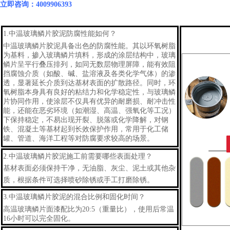
立即咨询：4009906393
1.
中温玻璃鳞片胶泥
防腐性能如何？
中
温
玻璃鳞片胶泥具备出色的防腐性能。其以环氧树脂
为基料，掺入玻璃鳞片填料，形成的涂层结构中，玻璃
鳞片呈平行叠压排列，如同无数层物理屏障，能有效阻
挡腐蚀介质（如酸、碱、盐溶液及各类化学气体）的渗
透，显著延长介质到达基材表面的扩散路径。同时，环
氧树脂本身具有良好的粘结力和化学稳定性，与玻璃鳞
片协同作用，使涂层不仅具有优异的耐磨损、耐冲击性
能，还能在恶劣环境（如潮湿、高温、强氧化等工况）
下保持稳定，不易出现开裂、脱落或化学降解，对钢
铁、混凝土等基材起到长效保护作用，常用于化工储
罐、管道、海洋工程等对防腐要求较高的场景。
2.
中
温玻璃鳞片胶泥
施工前需要哪些表面处理？
基材表面必须保持干净，无油脂、灰尘、泥土或其他杂
质，根据条件可选择喷砂除锈或手工打磨除锈。
3.
中
温玻璃鳞片胶泥
的混合比例和固化时间？
高温
玻璃鳞片面漆配比为20:5（重量比），使用后常温
16小时可以完全固化。