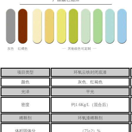
项目类型
环氧云铁封闭底漆
颜色
灰色、红褐色
光泽
平光
密度
约1.6Kg/L（混合后）
稀释剂
环氧漆稀释剂
体积固体分
（75±2）%