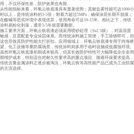
用，不仅环保性差，防护效果也有限。
从性能指标来看，环氧云铁底漆具有显著优势：其耐盐雾性能可达
1000小
时以上，是传统涂料的3-5倍；附着力超过5MPa，确保涂层长期不脱落；
在酸碱等恶劣环境中表现优异，使用寿命可达10-15年。相比之下，传统
涂料易粉化剥落，通常3-5年就需要翻新。
施工要求方面，环氧云铁底漆必须采用喷砂处理（
Sa2.5级），对温湿度
敏感，且需配套专业涂层体系。而传统涂料施工简便，手工除锈即可，但
这也导致其防护性能大打折扣。应用领域上，环氧云铁底漆专用于跨海桥
梁、化工设施等重防腐场景，传统涂料则多用于临时设施或低腐蚀环境。
虽然环氧云铁底漆初期成本较高，但其长效防护特性可大幅降低全生命周
期维护成本，特别适合对耐久性要求高的重点项目。随着环保要求提高，
传统含重金属涂料正逐步被淘汰，环氧云铁等高性能产品已成为工业防腐
的主流选择。