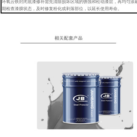
环氧云铁
封闭底漆
修补需先清除损坏区域的锈蚀和松动漆层，再均匀涂
期检查漆膜状态，及时修复粉化或剥落部位，以延长使用寿命。