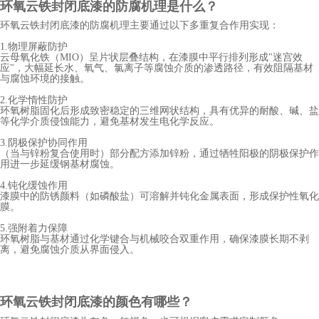
环氧云铁
封闭底漆
的防腐机理是什么？
环氧云铁封闭底漆的防腐机理主要通过以下多重复合作用实现：
1.物理屏蔽防护
云母氧化铁（MIO）呈片状层叠结构，在漆膜中平行排列形成"迷宫效
应"，大幅延长水、氧气、氯离子等腐蚀介质的渗透路径，有效阻隔基材
与腐蚀环境的接触。
2.化学惰性防护
环氧树脂固化后形成致密稳定的三维网状结构，具有优异的耐酸、碱、盐
等化学介质侵蚀能力，避免基材发生电化学反应。
3.阴极保护协同作用
（当与锌粉复合使用时）部分配方添加锌粉，通过牺牲阳极的阴极保护作
用进一步延缓钢基材腐蚀。
4.钝化缓蚀作用
漆膜中的防锈颜料（如磷酸盐）可溶解并钝化金属表面，形成保护性氧化
膜。
5.强附着力保障
环氧树脂与基材通过化学键合与机械咬合双重作用，确保漆膜长期不剥
离，避免腐蚀介质从界面侵入。
环氧云铁
封闭底漆
的颜色有哪些？