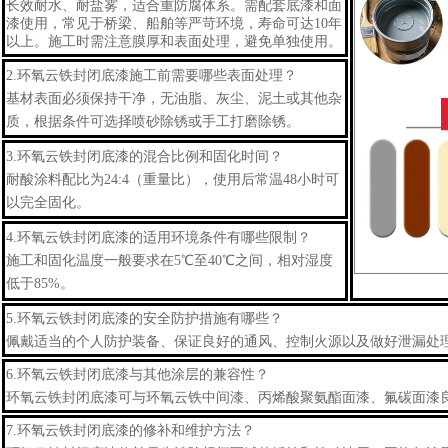
长效耐水、耐盐雾，适合重防腐体系。需配套底漆和面
漆使用，常见于桥梁、船舶等严苛环境，寿命可达10年
以上。施工时需注意膜厚和表面处理，避免单独使用。
2.
环氧云铁
封闭底漆
施工前需要哪些表面处理？
基材表面必须保持干净，无油脂、灰尘、泥土或其他杂
质，根据条件可选择喷砂除锈或手工打磨除锈。
3.
环氧云铁
封闭底漆
的混合比例和固化时间？
耐酸涂料配比为24:4（重量比），使用后常温48小时可
以完全固化。
4.
环氧云铁
封闭底漆
的适用环境条件有哪些限制？
施工和固化温度一般要求在5℃至40℃之间，相对湿度
低于85%。
5.
环氧云铁
封闭底漆
的安全防护措施有哪些？
佩戴适当的个人防护装备、保证良好的通风、控制火源以及做好泄漏处
6.
环氧云铁
封闭底漆
与其他涂层的兼容性？
环氧云铁
封闭底漆
可与环氧云铁中间漆、丙烯酸聚氨酯面漆、氟碳面漆
7.
环氧云铁
封闭底漆
的修补和维护方法？