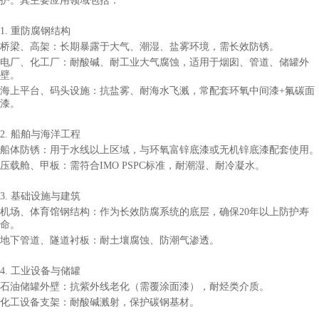
护。其主要应用领域包括：
1. 重防腐钢结构
桥梁、高架：长期暴露于大气、潮湿、盐雾环境，需长效防锈。
电厂、化工厂：耐酸碱、耐工业大气腐蚀，适用于烟囱、管道、储罐外
壁。
海上平台、码头设施：抗盐雾、耐海水飞溅，常配套环氧中间漆+氟碳面
漆。
2. 船舶与海洋工程
船体防锈：用于水线以上区域，与环氧富锌底漆或无机锌底漆配套使用。
压载舱、甲板：需符合IMO PSPC标准，耐潮湿、耐冷凝水。
3. 基础设施与建筑
机场、体育馆钢结构：作为长效防腐系统的底层，确保20年以上防护寿
命。
地下管道、隧道衬板：耐土壤腐蚀、防潮气渗透。
4. 工业设备与储罐
石油储罐外壁：抗紫外线老化（需覆涂面漆），耐烃类介质。
化工设备支架：耐酸碱溅射，保护碳钢基材。