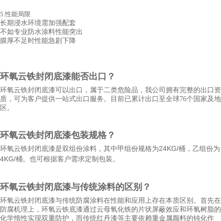
5.性能局限
长期浸水环境需加强配套
不如专业防水涂料性能突出
膜厚不足时性能急剧下降
环氧云铁
封闭底漆
能否出口？
环氧云铁封闭底漆可以出口，属于二类危险品，我公司拥有完整的出口资
质，可为客户提供一站式出口服务。目前已累计出口至全球76个国家及地
区。
环氧云铁
封闭底漆
包装规格？
24KG/
环氧云铁
封闭底漆
是双组份涂料，其中甲组份规格为
桶，乙组份为
4KG/
桶。也可根据客户需求定制包装。
环氧云铁
封闭底漆
与传统涂料的区别？
环氧云铁封闭底漆与传统防腐涂料在性能和应用上存在本质区别。首先在
防腐机理上，环氧云铁底漆通过云母氧化铁的片状屏蔽效应和环氧树脂的
化学惰性实现双重防护，而传统红丹漆等主要依赖重金属颜料的钝化作