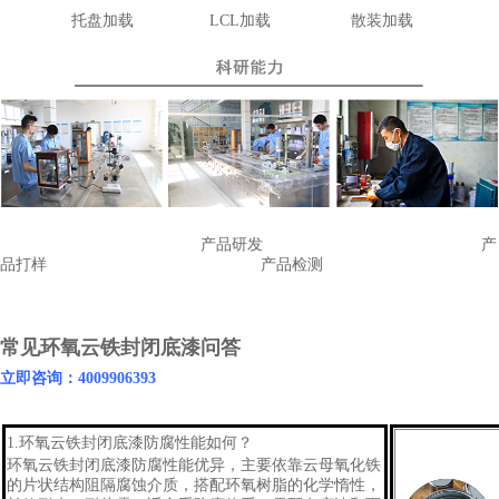
托盘加载
LCL
加载
散装加载
产品研发
产
品打样
产品检测
常见环氧云铁封闭底漆问答
立即咨询：4009906393
1.
环氧云铁封闭底漆
防腐性能如何？
环氧云铁
封闭底漆
防腐性能优异，主要依靠云母氧化铁
的片状结构阻隔腐蚀介质，搭配环氧树脂的化学惰性，