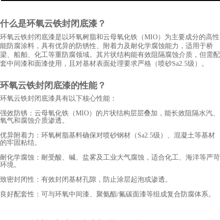
什么是环氧云铁封闭底漆？
环氧云铁封闭底漆是以环氧树脂和云母氧化铁（MIO）为主要成分的高性
能防腐涂料，具有优异的防锈性、附着力及耐化学腐蚀能力，适用于桥
梁、船舶、化工等重防腐领域。其片状结构能有效阻隔腐蚀介质，但需配
套中间漆和面漆使用，且对基材表面处理要求严格（喷砂Sa2.5级）。
环氧云铁
封闭底漆
的性能？
环氧云铁封闭底漆具有以下核心性能：
强效防锈：云母氧化铁（MIO）的片状结构层层叠加，能长效阻隔水汽、
氧气和腐蚀介质渗透。
优异附着力：环氧树脂基料确保对喷砂钢材（Sa2.5级）、混凝土等基材
的牢固粘结。
耐化学腐蚀：耐受酸、碱、盐雾及工业大气腐蚀，适合化工、海洋等严苛
环境。
致密封闭性：有效封闭基材孔隙，防止涂层起泡或渗透。
良好配套性：可与环氧中间漆、聚氨酯/氟碳面漆等组成复合防腐体系。