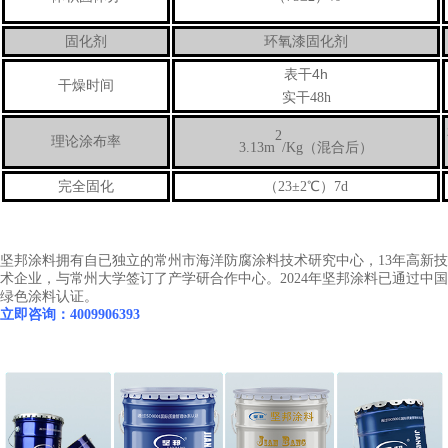
固化剂
环氧漆固化剂
4h
表干
干燥时间
实干48h
2
理论涂布率
3.13m
/Kg（混合后）
完全固化
（23±2℃）7d
坚邦涂料拥有自已独立的常州市海洋防腐涂料技术研究中心，13年高新技
术企业，与常州大学签订了产学研合作中心。2024年坚邦涂料已通过中国
绿色涂料认证。
立即咨询：4009906393