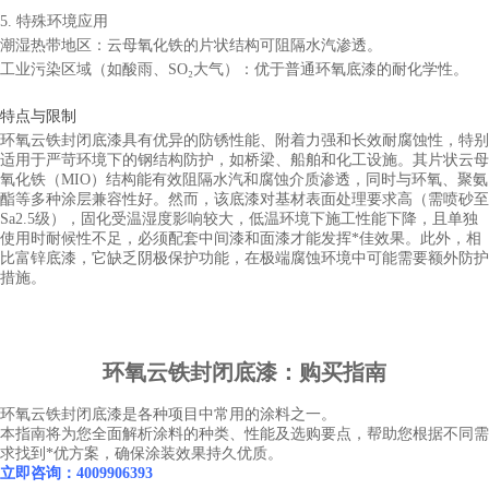
5. 特殊环境应用
潮湿热带地区：云母氧化铁的片状结构可阻隔水汽渗透。
工业污染区域（如酸雨、SO₂大气）：优于普通环氧底漆的耐化学性。
特点与限制
环氧云铁封闭底漆具有优异的防锈性能、附着力强和长效耐腐蚀性，特别
适用于严苛环境下的钢结构防护，如桥梁、船舶和化工设施。其片状云母
氧化铁（MIO）结构能有效阻隔水汽和腐蚀介质渗透，同时与环氧、聚氨
酯等多种涂层兼容性好。然而，该底漆对基材表面处理要求高（需喷砂至
Sa2.5级），固化受温湿度影响较大，低温环境下施工性能下降，且单独
使用时耐候性不足，必须配套中间漆和面漆才能发挥*佳效果。此外，相
比富锌底漆，它缺乏阴极保护功能，在极端腐蚀环境中可能需要额外防护
措施。
环氧云铁封闭底漆
：购买指南
环氧云铁封闭底漆是各种项目中常用的涂料之一。
本指南将为您全面解析涂料的种类、性能及选购要点，帮助您根据不同需
求找到*优方案，确保涂装效果持久优质。
立即咨询：4009906393