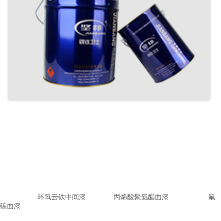
环氧云铁中间漆
丙烯酸聚氨酯面漆 氟
碳面漆