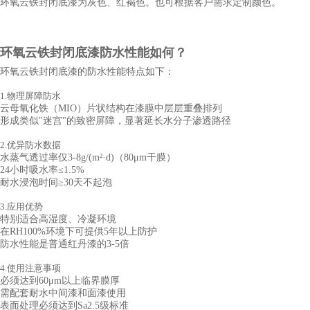
环氧云铁封闭底漆为灰色、红褐色。也可根据客户需求定制颜色。
环氧云铁
封闭底漆
防水性能如何？
环氧云铁封闭底漆的防水性能特点如下：
1.物理屏障防水
云母氧化铁（MIO）片状结构在漆膜中层层重叠排列
形成类似"迷宫"的致密屏障，显著延长水分子渗透路径
2.优异防水数据
水蒸气透过率仅3-8g/(m²·d)（80μm干膜）
24小时吸水率≤1.5%
耐水浸泡时间≥30天不起泡
3.应用优势
特别适合高湿度、冷凝环境
在RH100%环境下可提供5年以上防护
防水性能是普通红丹漆的3-5倍
4.使用注意事项
必须达到60μm以上临界膜厚
需配套耐水中间漆和面漆使用
表面处理必须达到Sa2.5级标准