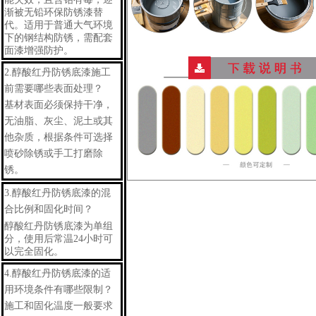
渐被无铅环保防锈漆替
代。适用于普通大气环境
下的钢结构防锈，需配套
面漆增强防护。
2.
醇酸红丹防锈底漆
施工
前需要哪些表面处理？
基材表面必须保持干净，
无油脂、灰尘、泥土或其
他杂质，根据条件可选择
喷砂除锈或手工打磨除
锈。
3.
醇酸红丹防锈底漆
的混
合比例和固化时间？
醇酸红丹防锈底漆
为单组
分，使用后常温24小时可
以完全固化。
4.
醇酸红丹防锈底漆
的适
用环境条件有哪些限制？
施工和固化温度一般要求