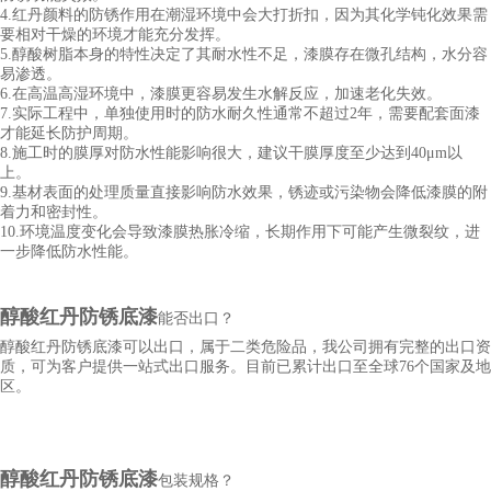
4.红丹颜料的防锈作用在潮湿环境中会大打折扣，因为其化学钝化效果需
要相对干燥的环境才能充分发挥。
5.醇酸树脂本身的特性决定了其耐水性不足，漆膜存在微孔结构，水分容
易渗透。
6.在高温高湿环境中，漆膜更容易发生水解反应，加速老化失效。
7.实际工程中，单独使用时的防水耐久性通常不超过2年，需要配套面漆
才能延长防护周期。
8.施工时的膜厚对防水性能影响很大，建议干膜厚度至少达到40μm以
上。
9.基材表面的处理质量直接影响防水效果，锈迹或污染物会降低漆膜的附
着力和密封性。
10.环境温度变化会导致漆膜热胀冷缩，长期作用下可能产生微裂纹，进
一步降低防水性能。
醇酸红丹防锈底漆
能否出口？
醇酸红丹防锈底漆
可以出口
，属于二类危险品，我公司拥有完整的出口资
质，可为客户提供一站式出口服务。目前已累计出口至全球76个国家及地
区。
醇酸红丹防锈底漆
包装规格？