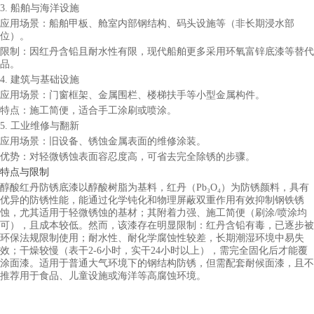
3. 船舶与海洋设施
应用场景：船舶甲板、舱室内部钢结构、码头设施等（非长期浸水部
位）。
限制：因红丹含铅且耐水性有限，现代船舶更多采用环氧富锌底漆等替代
品。
4. 建筑与基础设施
应用场景：门窗框架、金属围栏、楼梯扶手等小型金属构件。
特点：施工简便，适合手工涂刷或喷涂。
5. 工业维修与翻新
应用场景：旧设备、锈蚀金属表面的维修涂装。
优势：对轻微锈蚀表面容忍度高，可省去完全除锈的步骤。
特点与限制
醇酸红丹防锈底漆以醇酸树脂为基料，红丹（
Pb₃O₄）为防锈颜料，具有
优异的防锈性能，能通过化学钝化和物理屏蔽双重作用有效抑制钢铁锈
蚀，尤其适用于轻微锈蚀的基材；其附着力强、施工简便（刷涂/喷涂均
可），且成本较低。然而，该漆存在明显限制：红丹含铅有毒，已逐步被
环保法规限制使用；耐水性、耐化学腐蚀性较差，长期潮湿环境中易失
效；干燥较慢（表干2-6小时，实干24小时以上），需完全固化后才能覆
涂面漆。适用于普通大气环境下的钢结构防锈，但需配套耐候面漆，且不
推荐用于食品、儿童设施或海洋等高腐蚀环境。