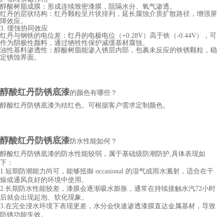
醇酸树脂成膜：形成连续致密漆膜，阻隔水分、氧气渗透。
红丹的层状结构：红丹颗粒呈片状排列，延长腐蚀介质扩散路径，增强屏
障效应。
3. 缓蚀协同效应
红丹与钢铁的电位差：红丹的电极电位（
+0.28V）高于铁（-0.44V），可
作为阴极性颜料，通过牺牲性保护减缓基材腐蚀。
油性基料渗透性：醇酸树脂能渗入锈层内部，包裹未反应的铁锈颗粒，稳
定锈蚀界面。
醇酸红丹防锈底漆
的颜色有哪些？
醇酸红丹防锈底漆
为桔红色。
可根据客户需求定制颜色。
醇酸红丹防锈底漆
防水性能如何？
醇酸红丹防锈底漆的防水性能较弱，属于基础级防潮防护
,具体表现如
下：
1.短期防潮能力尚可，能够抵御 occasional 的湿气或雨水溅射，适合在干
燥或通风良好的环境中使用。
2.长期防水性能较差，漆膜会逐渐吸水膨胀，通常在持续接触水汽72小时
后就会出现起泡、软化现象。
3.在完全浸水环境下表现更差，水分会快速渗透漆膜直达金属基材，导致
防锈功能失效。