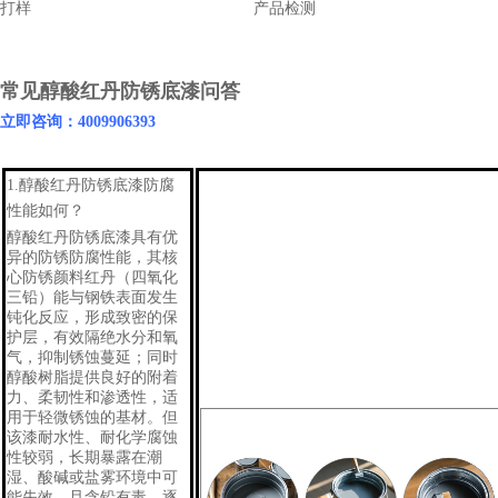
打样
产品检测
常见醇酸红丹防锈底漆问答
立即咨询：4009906393
1.
醇酸红丹防锈底漆
防腐
性能如何？
醇酸红丹防锈底漆具有优
异的防锈防腐性能，其核
心防锈颜料红丹（四氧化
三铅）能与钢铁表面发生
钝化反应，形成致密的保
护层，有效隔绝水分和氧
气，抑制锈蚀蔓延；同时
醇酸树脂提供良好的附着
力、柔韧性和渗透性，适
用于轻微锈蚀的基材。但
该漆耐水性、耐化学腐蚀
性较弱，长期暴露在潮
湿、酸碱或盐雾环境中可
能失效，且含铅有毒，逐