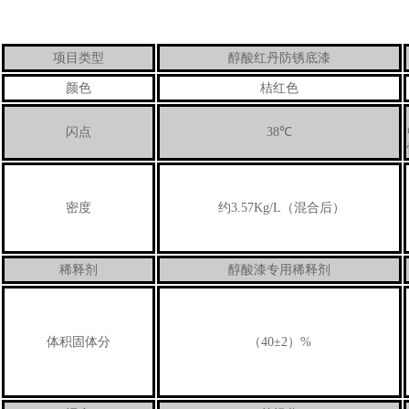
醇酸红丹防锈底漆
项目类型
颜色
桔红色
闪点
38℃
密度
约3.57Kg/L（混合后）
稀释剂
醇酸漆专用稀释剂
体积固体分
（40±2）%