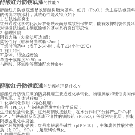
醇酸红丹防锈底漆
的性能？
醇酸红丹防锈底漆是以醇酸树脂为基料、红丹（
Pb₃O₄）为主要防锈颜
的传统防锈涂料，其核心性能及特点如下：
1. 防锈性能突出
红丹通过化学钝化反应在钢铁表面形成致密保护层，能有效抑制锈蚀蔓延
对轻微锈蚀或未彻底除锈的基材具有良好容忍性
2. 物理性能
附着力强（划格法可达
1级）
柔韧性好（轴棒弯曲试验
≤2mm）
干燥时间适中（表干
2-6小时，实干≤24小时/25℃）
3. 施工特性
可刷涂、辊涂或喷涂
单道干膜厚度
30-50μm
与醇酸、环氧酯等面漆配套性良好
醇酸红丹防锈底漆
的防腐机理是什么？
醇酸红丹防锈底漆的防腐机理主要通过化学钝化、物理屏蔽和缓蚀协同作
用实现，具体过程如下：
1. 化学钝化作用（核心机理）
红丹（
Pb₃O₄）与钢铁表面发生电化学反应：
生成铅酸盐钝化膜：红丹与钢铁接触后，在水分作用下分解产生
PbO₂和
Pb²⁺，与铁基材反应形成不溶性的铁酸铅（PbFeO₄）等致密钝化层，抑制
阳极区电化学腐蚀。
碱性环境抑制锈蚀：红丹水解后呈碱性（
pH≈9-10），中和腐蚀性酸性物
质（如CO₂、SO₂），延缓钢铁氧化。
2. 物理屏蔽作用