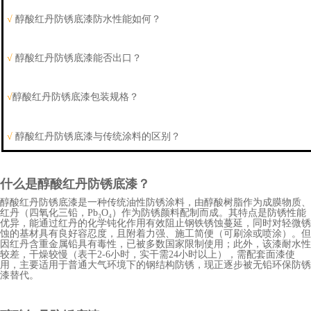
√
醇酸红丹防锈底漆
防水性能如何？
√
醇酸红丹防锈底漆
能否出口？
√
醇酸红丹防锈底漆
包装规格？
√
醇酸红丹防锈底漆
与传统涂料的区别？
什么是醇酸红丹防锈底漆？
醇酸红丹防锈底漆是一种传统油性防锈涂料，由醇酸树脂作为成膜物质、
红丹（四氧化三铅，
Pb₃O₄）作为防锈颜料配制而成。其特点是防锈性能
优异，能通过红丹的化学钝化作用有效阻止钢铁锈蚀蔓延，同时对轻微锈
蚀的基材具有良好容忍度，且附着力强、施工简便（可刷涂或喷涂）。但
因红丹含重金属铅具有毒性，已被多数国家限制使用；此外，该漆耐水性
较差，干燥较慢（表干2-6小时，实干需24小时以上），需配套面漆使
用，主要适用于普通大气环境下的钢结构防锈，现正逐步被无铅环保防锈
漆替代。