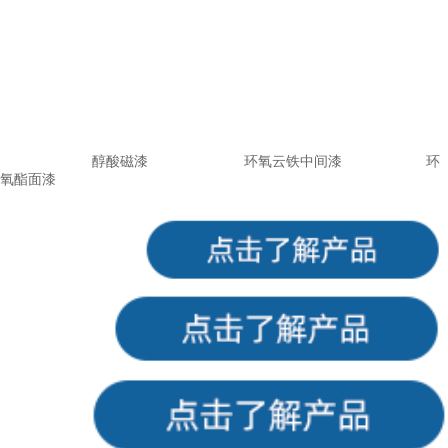
醇酸磁漆 环氧云铁中间漆
环
氧酯面漆