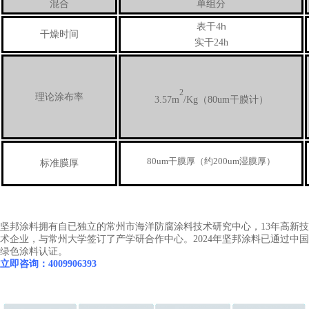
单组分
混合
h
表干4
干燥时间
实干24h
2
理论涂布率
3.57m
/Kg（
80um干膜计
）
80um干膜厚（约200um湿膜厚）
标准膜厚
坚邦涂料拥有自已独立的常州市海洋防腐涂料技术研究中心，13年高新技
术企业，与常州大学签订了产学研合作中心。2024年坚邦涂料已通过中国
绿色涂料认证。
立即咨询：4009906393