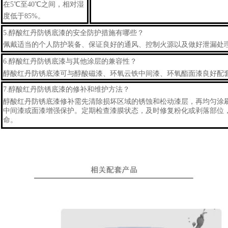
在5℃至40℃之间，相对湿
度低于85%。
5.
醇酸红丹防锈底漆
的安全防护措施有哪些？
佩戴适当的个人防护装备、保证良好的通风、控制火源以及做好泄漏处
6.
醇酸红丹防锈底漆
与其他涂层的兼容性？
醇酸红丹防锈底漆
可与醇酸磁漆、环氧云铁中间漆、环氧酯面漆良好配
7.
醇酸红丹防锈底漆
的修补和维护方法？
醇酸红丹防锈底漆
修补需先清除损坏区域的锈蚀和松动漆层，再均匀涂
中间漆或面漆增强保护。定期检查漆膜状态，及时修复粉化或剥落部位
命。