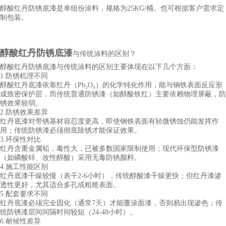
醇酸红丹防锈底漆
是单组份涂料，规格为25KG/桶。也可根据客户需求定
制包装。
醇酸红丹防锈底漆
与传统涂料的区别？
醇酸红丹防锈底漆与传统涂料的区别主要体现在以下几个方面：
1.防锈机理不同
醇酸红丹底漆依靠红丹（
Pb₃O₄）的化学钝化作用，能与钢铁表面反应形
成致密保护层，而传统普通防锈漆（如醇酸铁红）主要依赖物理屏蔽，防
锈效果较弱。
2.防锈效果差异
红丹底漆对带锈基材容忍度更高，即使钢铁表面有轻微锈蚀仍能发挥作
用；传统防锈漆必须彻底除锈才能保证效果。
3.环保性对比
红丹含重金属铅，毒性大，已被多数国家限制使用；现代环保型防锈漆
（如磷酸锌、改性醇酸）采用无毒防锈颜料。
4.施工性能区别
红丹底漆干燥较慢（表干
2-6小时），传统醇酸漆干燥更快；但红丹漆渗
透性更好，尤其适合多孔或粗糙表面。
5.配套要求不同
红丹底漆必须完全固化（通常
7天）才能覆涂面漆，否则易出现渗色；传
统防锈漆层间间隔时间较短（24-48小时）。
6.耐候性差异