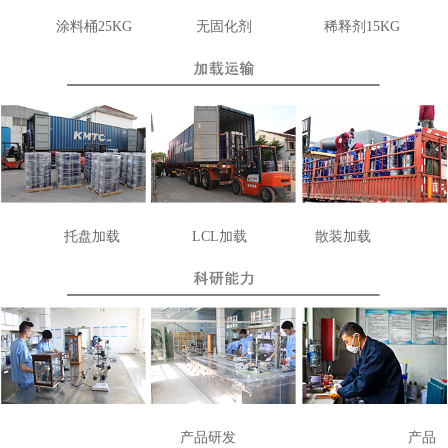
涂料桶25KG
无
固化剂
稀释剂1
5KG
托盘加载
LCL
加载
散装加载
产品研发
产品