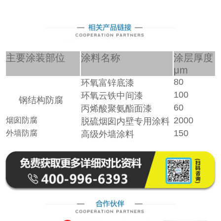
主要涂装部位
涂料名称
涂层厚度
μm
80
环氧富锌底漆
100
环氧云铁中间漆
钢结构防腐
60
丙烯酸聚氨酯面漆
2000
烟囱防腐
脱硫烟囱内壁专用涂料
150
外墙防腐
高级外墙涂料