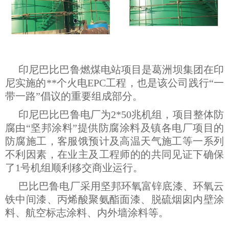
印尼巴比巴鲁燃煤电站项目是葛洲坝集团在印
尼实施的**个火电EPC工程，也是该公司践行“一
带一路”倡议的重要组成部分。
印尼巴比巴鲁电厂为2*50兆机组，项目整体防
腐由“坚邦涂料”提供
防腐涂料
及镇各电厂项目的
防腐施工，客服饿预计及高温天气施工等一系列
不利因素，在业主及工程师的的共同见证下确保
了1号机组顺利移交商业运行。
巴比巴鲁电厂采用坚邦环氧富锌底漆、环氧云
铁中间漆、丙烯酸聚氨酯面漆、脱硫烟囱内壁涂
料、航空标志涂料、内外墙涂料等。