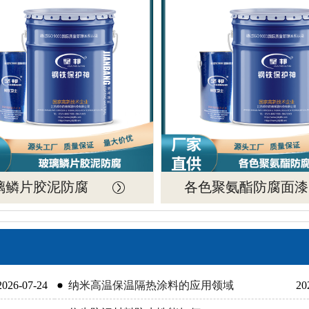
璃鳞片胶泥防腐
各色聚氨酯防腐面漆
2026-07-24
纳米高温保温隔热涂料的应用领域
20