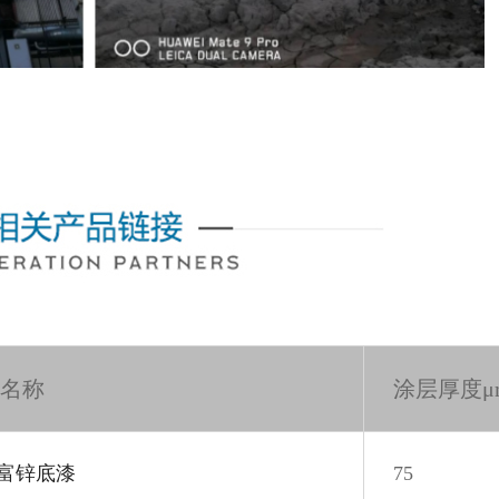
名称
涂层厚度μ
富锌底漆
75