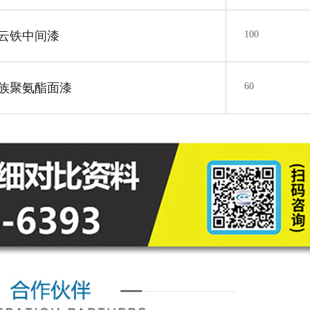
云铁中间漆
100
族聚氨酯面漆
60