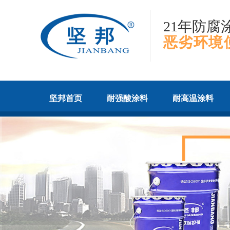
21年防腐
恶劣环境
坚邦首页
耐强酸涂料
耐高温涂料