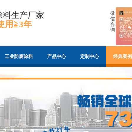
涂料生产厂家
微
信
使用≧3年
咨
询
工业防腐涂料
产品中心
定制中心
经典案例