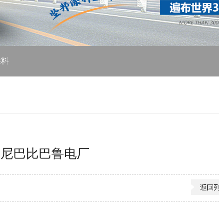
涂料
印尼巴比巴鲁电厂