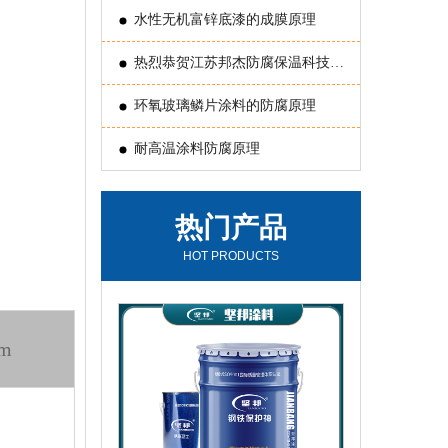
水性无机富锌底漆的成膜原理
热烈恭贺江苏邦杰防腐保温科技有
限公司 被评为常州国家国家新型涂
环氧玻璃鳞片涂料的防腐原理
料高新技术产业化基地“骨干企业”
耐高温涂料防腐原理
热门产品
HOT PRODUCTS
m