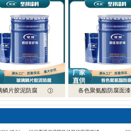
璃鳞片胶泥防腐
各色聚氨酯防腐面漆