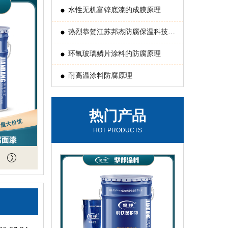
水性无机富锌底漆的成膜原理
热烈恭贺江苏邦杰防腐保温科技有
限公司 被评为常州国家国家新型涂
环氧玻璃鳞片涂料的防腐原理
料高新技术产业化基地“骨干企业”
耐高温涂料防腐原理
热门产品
HOT PRODUCTS