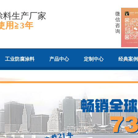
涂料生产厂家
微
信
使用≧3年
咨
询
工业防腐涂料
产品中心
定制中心
经典案例