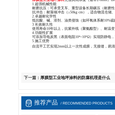
1.超强机械性能
耐磨抗压：可承受叉车、重型设备长期碾压（耐磨性≤0.0
抗冲击：耐落锤冲击（≥50kg·cm），适合物流仓
2.卓越耐化学性
抵抗酸、碱、溶剂、油类侵蚀（如环氧体系耐10%
3.长效耐久性
使用寿命10年以上，抗紫外线（聚氨酯型）、耐温变（
4.功能性扩展
可添加导电炭黑（表面电阻10⁴~10⁶Ω）实现防静电
5.施工优势
自流平工艺实现2mm以上一次性成膜，无接缝，易清
下一篇：
厚膜型工业地坪涂料的防腐机理是什么
推荐产品
/ RECOMMENDED PRODUCTS