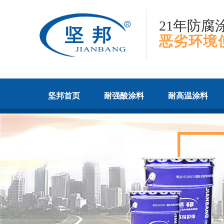
21年防腐
恶劣环境
坚邦首页
耐强酸涂料
耐高温涂料