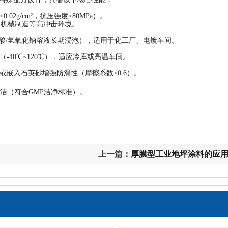
2g/cm²，抗压强度≥80MPa）。
储、机械制造等高冲击环境。
硫酸/氢氧化钠溶液长期浸泡），适用于化工厂、电镀车间。
-40℃~120℃），适应冷库或高温车间。
，或嵌入石英砂增强防滑性（摩擦系数≥0.6）。
洁（符合GMP洁净标准）。
上一篇：
厚膜型工业地坪涂料的应