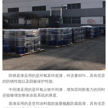
防锈底漆采用的是
环氧富锌底漆
，锌含量60%，具有优异
的防锈性能以及阴极保护性能。
中间漆采用的是
环氧云铁中间漆
，增加层间附着力的同时
还能够增加整体涂装系统的厚度。
面漆采用的是坚邦涂料
脂肪族聚氨酯防腐面漆
，具有优异