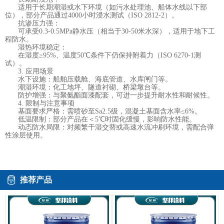
适用于长期潮湿或水下环境（如污水处理池、船体水线以下部
位），部分产品通过4000小时浸水测试（ISO 2812-2）。
抗渗压力强：
可承受0.3-0.5MPa静水压（相当于30-50米水深），适用于地下工
程防水。
湿热环境稳定：
在湿度≥95%、温度50℃条件下仍保持附着力（ISO 6270-1测
试）。
3. 应用场景
水下设施：船舶压载舱、海底管道、水库闸门等。
潮湿环境：化工地坪、隧道衬砌、桥梁墩台等。
防护增强：与聚氨酯面漆配套，可进一步提升耐水性和耐候性。
4. 限制与注意事项
基面要求严格：需喷砂至Sa2.5级，混凝土基面含水率≤6%。
低温限制：部分产品在＜5℃时固化缓慢，影响防水性能。
动态防水局限：对频繁干湿交替或高速水流冲刷环境，需配合弹
性涂层使用。
推荐产品