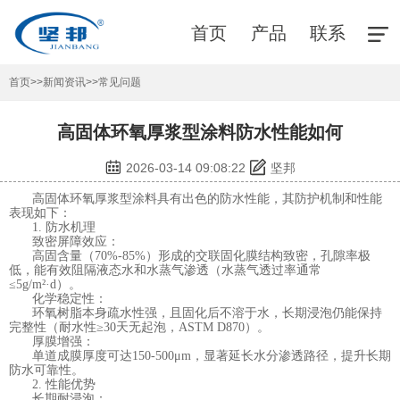
首页
产品
联系
首页
>>
新闻资讯
>>
常见问题
高固体环氧厚浆型涂料防水性能如何
2026-03-14 09:08:22
坚邦
高固体环氧厚浆型涂料
具有出色的防水性能，其防护机制和性能
表现如下：
1. 防水机理
致密屏障效应：
高固含量（70%-85%）形成的交联固化膜结构致密，孔隙率极
低，能有效阻隔液态水和水蒸气渗透（水蒸气透过率通常
≤5g/m²·d）。
化学稳定性：
环氧树脂本身疏水性强，且固化后不溶于水，长期浸泡仍能保持
完整性（耐水性≥30天无起泡，ASTM D870）。
厚膜增强：
单道成膜厚度可达150-500μm，显著延长水分渗透路径，提升长期
防水可靠性。
2. 性能优势
长期耐浸泡：