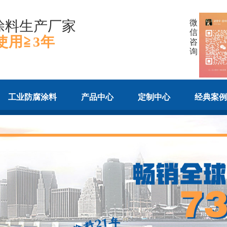
涂料生产厂家
微
信
使用≧3年
咨
询
工业防腐涂料
产品中心
定制中心
经典案例