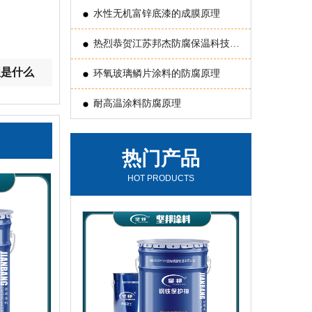
水性无机富锌底漆的成膜原理
热烈恭贺江苏邦杰防腐保温科技有
理是什么
限公司 被评为常州国家国家新型涂
环氧玻璃鳞片涂料的防腐原理
料高新技术产业化基地“骨干企业”
耐高温涂料防腐原理
热门产品
HOT PRODUCTS