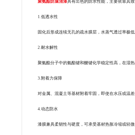
聚氨酯防腐清漆
具有出色的防水性能，主要依靠其致
1.低透水性
固化后形成连续无孔的疏水膜层，水蒸气透过率极低
2.耐水解性
聚氨酯分子中的氨酯键和醚键化学稳定性高，在湿热
3.附着力保障
对金属、混凝土等基材附着牢固，即使在水压或温差
4.动态防水
漆膜兼具柔韧性与硬度，可承受基材热胀冷缩或轻微