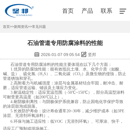
首页
产品
联系
首页
>>
新闻资讯
>>
常见问题
石油管道专用防腐涂料的性能
2026-01-07 09:05:54
坚邦
石油管道专用防腐涂料
的性能主要体现在以下几个方面：
1.优异的防腐蚀性能：能有效抵抗土壤、水、化学介质（如酸、
碱、盐）、硫化氢（H₂S）、二氧化碳（CO₂）及微生物的侵蚀，防止
管道锈蚀和穿孔。
2.高附着力与机械强度：涂层与金属基材结合牢固，耐冲击、耐
磨，适应管道运输、铺设及土壤应力变化。
3.耐温稳定性：适应宽温范围（-50℃~150℃），部分高温型涂料
可耐受更高温度（如200℃以上）。
4.耐阴极剥离性：与阴极保护系统兼容，防止因电化学保护导致
的涂层鼓泡或脱落。
5.长效防护寿命：设计寿命通常20~30年，减少维护成本（如3PE
涂层、无溶剂环氧涂料）。
6.环保与施工适应性：低VOC（无溶剂环氧）、可厚涂、快干，
适应工厂预制或现场施工。