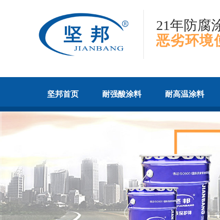
21年防腐
恶劣环境
坚邦首页
耐强酸涂料
耐高温涂料