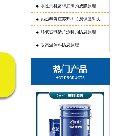
水性无机富锌底漆的成膜原理
热烈恭贺江苏邦杰防腐保温科技有
限公司 被评为常州国家国家新型涂
环氧玻璃鳞片涂料的防腐原理
料高新技术产业化基地“骨干企业”
耐高温涂料防腐原理
热门产品
HOT PRODUCTS