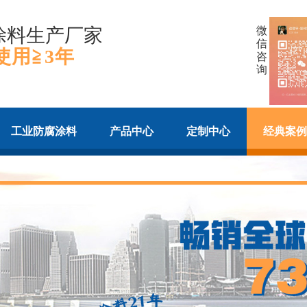
涂料生产厂家
微
信
使用≧3年
咨
询
工业防腐涂料
产品中心
定制中心
经典案例