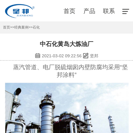
首页
产品
联系
首页
>>
经典案例
>>
石化
中石化黄岛大炼油厂
2021-03-02 09:22:56
坚邦
蒸汽管道、电厂脱硫烟囱内壁防腐均采用“坚
邦涂料”