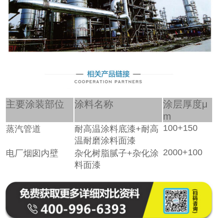
主要涂装部位
涂料名称
涂层厚度μ
m
100+150
蒸汽管道
耐高温涂料
底漆+耐高
温耐磨涂料面漆
2000+100
电厂烟囱内壁
杂化树脂腻子+杂化涂
料面漆