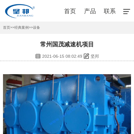
首页
产品
联系
首页
>>
经典案例
>>
设备
常州国茂减速机项目
2021-06-15 08:02:49
坚邦