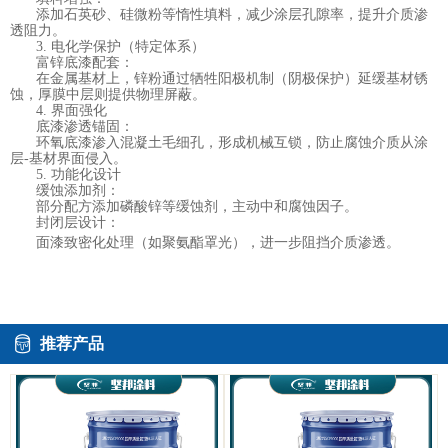
添加石英砂、硅微粉等惰性填料，减少涂层孔隙率，提升介质渗
透阻力。
3. 电化学保护（特定体系）
富锌底漆配套：
在金属基材上，锌粉通过牺牲阳极机制（阴极保护）延缓基材锈
蚀，厚膜中层则提供物理屏蔽。
4. 界面强化
底漆渗透锚固：
环氧底漆渗入混凝土毛细孔，形成机械互锁，防止腐蚀介质从涂
层-基材界面侵入。
5. 功能化设计
缓蚀添加剂：
部分配方添加磷酸锌等缓蚀剂，主动中和腐蚀因子。
封闭层设计：
面漆致密化处理（如聚氨酯罩光），进一步阻挡介质渗透。
推荐产品