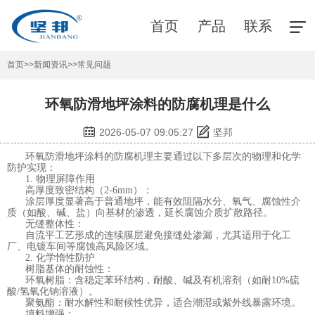
首页
产品
联系
首页
>>
新闻资讯
>>
常见问题
环氧防滑地坪涂料的防腐机理是什么
2026-05-07 09:05:27
坚邦
环氧防滑
地坪涂料
的防腐机理主要通过以下多层次的物理和化学
防护实现：
1. 物理屏障作用
高厚度致密结构（2-6mm）：
涂层厚度显著高于普通地坪，能有效阻隔水分、氧气、腐蚀性介
质（如酸、碱、盐）向基材的渗透，延长腐蚀介质扩散路径。
无缝整体性：
自流平工艺形成的连续膜层避免接缝处渗漏，尤其适用于化工
厂、电镀车间等腐蚀高风险区域。
2. 化学惰性防护
树脂基体的耐蚀性：
环氧树脂：含稳定苯环结构，耐酸、碱及有机溶剂（如耐10%硫
酸/氢氧化钠溶液）。
聚氨酯：耐水解性和耐候性优异，适合潮湿或紫外线暴露环境。
填料增强：