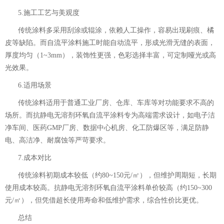
5.施工工艺与美观度
传统涂料多采用刮涂或辊涂，依赖人工操作，容易出现刷痕、橘
皮等缺陷。而自流平涂料施工时能自动流平，形成光滑无缝的表面，
厚度均匀（1~3mm），装饰性更强，色彩选择丰富，可定制哑光或高
光效果。
6.适用场景
传统涂料适用于普通工业厂房、仓库、车库等对功能要求不高的
场所。而抗静电无溶剂环氧自流平涂料专为高端需求设计，如电子洁
净车间、医药GMP厂房、数据中心机房、化工防爆区等，满足防静
电、高洁净、耐腐蚀等严苛要求。
7.成本对比
传统涂料初期成本较低（约80~150元/㎡），但维护周期短，长期
使用成本较高。抗静电无溶剂环氧自流平涂料单价较高（约150~300
元/㎡），但凭借超长使用寿命和低维护需求，综合性价比更优。
总结