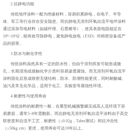
2.抗静电功能
传统地坪涂料一般为绝缘材料，容易积累静电，在电子、半导
体、军工等行业存在安全隐患。而抗静电无溶剂环氧自流平地坪涂料
通过添加导电材料（如碳纤维、石墨烯等），使其表面电阻稳定在
10⁶~10⁹Ω，能有效导除静电，避免静电放电（ESD）对精密设备或产
品的损害。
3.防水与耐化学性
传统涂料虽然具有一定的防水性，但由于溶剂挥发可能形成微
孔，长期浸泡或接触化学介质时容易渗透腐蚀。而无溶剂环氧自流平
涂料固化后形成致密无缝结构，防水、防潮性能更优，同时耐酸碱、
油污及常见化学品，适用于化工、实验室等腐蚀性环境。
4.耐磨性与使用寿命
传统涂料的耐磨性一般，在重型机械频繁碾压或高人流环境下容
易磨损，通常5~8年需翻新。而抗静电无溶剂环氧自流平涂料由于高交
联密度和自流平工艺，耐磨性（≤0.02g，Taber测试）和抗冲击性
（≥50kg·cm）更优，使用寿命可达10年以上。