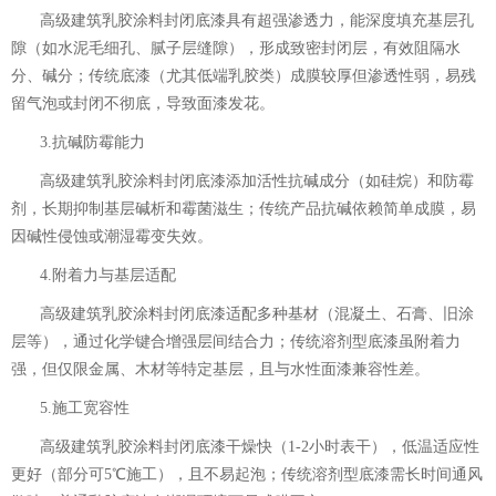
高级建筑乳胶涂料封闭底漆
具有超强渗透力，能深度填充基层孔
隙（如水泥毛细孔、腻子层缝隙），形成致密封闭层，有效阻隔水
分、碱分；传统底漆（尤其低端乳胶类）成膜较厚但渗透性弱，易残
留气泡或封闭不彻底，导致面漆发花。
3.抗碱防霉能力
高级建筑乳胶涂料封闭底漆
添加活性抗碱成分（如硅烷）和防霉
剂，长期抑制基层碱析和霉菌滋生；传统产品抗碱依赖简单成膜，易
因碱性侵蚀或潮湿霉变失效。
4.附着力与基层适配
高级建筑乳胶涂料封闭底漆
适配多种基材（混凝土、石膏、旧涂
层等），通过化学键合增强层间结合力；传统溶剂型底漆虽附着力
强，但仅限金属、木材等特定基层，且与水性面漆兼容性差。
5.施工宽容性
高级建筑乳胶涂料封闭底漆
干燥快（1-2小时表干），低温适应性
更好（部分可5℃施工），且不易起泡；传统溶剂型底漆需长时间通风