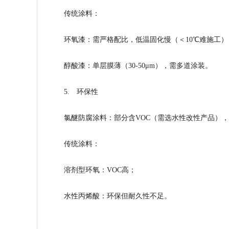
传统涂料：
环氧漆：需严格配比，低温固化慢（＜10℃难施工）
醇酸漆：单层膜薄（30-50μm），需多道涂装。
5. 环保性
氯醚防腐涂料
：部分含VOC（需选水性改性产品）
传统涂料：
溶剂型环氧：VOC高；
水性丙烯酸：环保但耐久性不足。