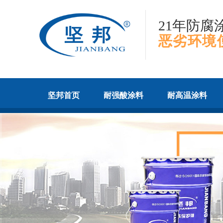
21年防腐
恶劣环境
坚邦首页
耐强酸涂料
耐高温涂料