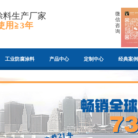
涂料生产厂家
微
信
使用≧3年
咨
询
工业防腐涂料
产品中心
定制中心
经典案例