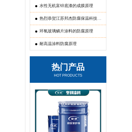
水性无机富锌底漆的成膜原理
热烈恭贺江苏邦杰防腐保温科技有
限公司 被评为常州国家国家新型涂
环氧玻璃鳞片涂料的防腐原理
料高新技术产业化基地“骨干企业”
耐高温涂料防腐原理
热门产品
HOT PRODUCTS